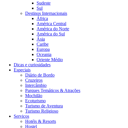
Sudeste
Sul
Destinos Internacionais
África
América Central
América do Norte
América do Sul
Ásia
Caribe
Europa
Oceania
Oriente Médio
Dicas e curiosidades
Especiais
Diário de Bordo
Cruzeiros
Intercâmbio
Parques Temáticos & Atrações
Mochilão
Ecoturismo
Turismo de Aventura
Turismo Religioso
Serviços
Hotéis & Resorts
Hostel