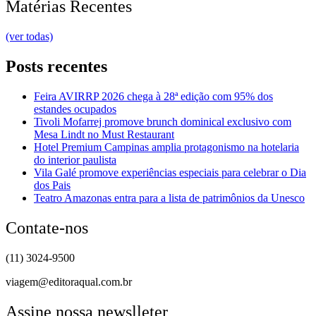
Matérias Recentes
(ver todas)
Posts recentes
Feira AVIRRP 2026 chega à 28ª edição com 95% dos
estandes ocupados
Tivoli Mofarrej promove brunch dominical exclusivo com
Mesa Lindt no Must Restaurant
Hotel Premium Campinas amplia protagonismo na hotelaria
do interior paulista
Vila Galé promove experiências especiais para celebrar o Dia
dos Pais
Teatro Amazonas entra para a lista de patrimônios da Unesco
Contate-nos
(11) 3024-9500
viagem@editoraqual.com.br
Assine nossa newslleter