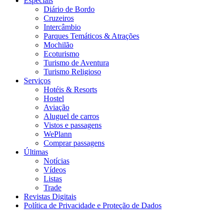
Especiais
Diário de Bordo
Cruzeiros
Intercâmbio
Parques Temáticos & Atrações
Mochilão
Ecoturismo
Turismo de Aventura
Turismo Religioso
Serviços
Hotéis & Resorts
Hostel
Aviação
Aluguel de carros
Vistos e passagens
WePlann
Comprar passagens
Últimas
Notícias
Vídeos
Listas
Trade
Revistas Digitais
Política de Privacidade e Proteção de Dados