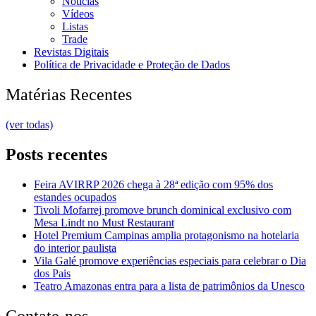
Notícias
Vídeos
Listas
Trade
Revistas Digitais
Política de Privacidade e Proteção de Dados
Matérias Recentes
(ver todas)
Posts recentes
Feira AVIRRP 2026 chega à 28ª edição com 95% dos
estandes ocupados
Tivoli Mofarrej promove brunch dominical exclusivo com
Mesa Lindt no Must Restaurant
Hotel Premium Campinas amplia protagonismo na hotelaria
do interior paulista
Vila Galé promove experiências especiais para celebrar o Dia
dos Pais
Teatro Amazonas entra para a lista de patrimônios da Unesco
Contate-nos