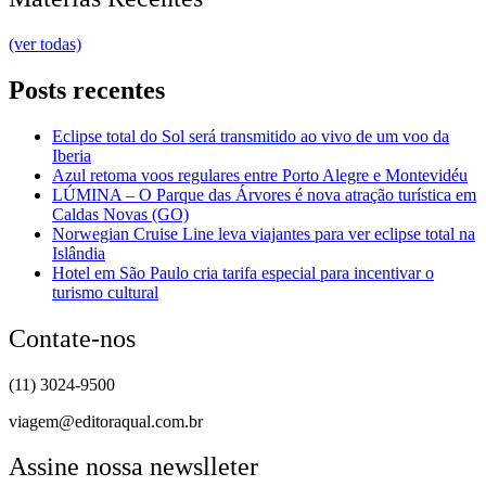
(ver todas)
Posts recentes
Eclipse total do Sol será transmitido ao vivo de um voo da
Iberia
Azul retoma voos regulares entre Porto Alegre e Montevidéu
LÚMINA – O Parque das Árvores é nova atração turística em
Caldas Novas (GO)
Norwegian Cruise Line leva viajantes para ver eclipse total na
Islândia
Hotel em São Paulo cria tarifa especial para incentivar o
turismo cultural
Contate-nos
(11) 3024-9500
viagem@editoraqual.com.br
Assine nossa newslleter