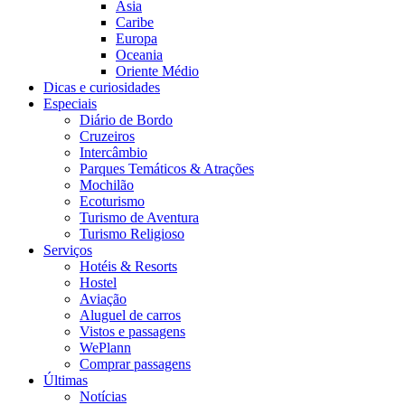
Ásia
Caribe
Europa
Oceania
Oriente Médio
Dicas e curiosidades
Especiais
Diário de Bordo
Cruzeiros
Intercâmbio
Parques Temáticos & Atrações
Mochilão
Ecoturismo
Turismo de Aventura
Turismo Religioso
Serviços
Hotéis & Resorts
Hostel
Aviação
Aluguel de carros
Vistos e passagens
WePlann
Comprar passagens
Últimas
Notícias