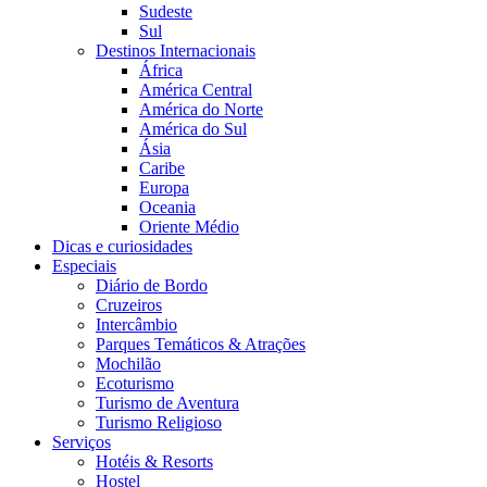
Sudeste
Sul
Destinos Internacionais
África
América Central
América do Norte
América do Sul
Ásia
Caribe
Europa
Oceania
Oriente Médio
Dicas e curiosidades
Especiais
Diário de Bordo
Cruzeiros
Intercâmbio
Parques Temáticos & Atrações
Mochilão
Ecoturismo
Turismo de Aventura
Turismo Religioso
Serviços
Hotéis & Resorts
Hostel