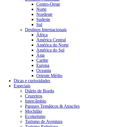
Centro-Oeste
Norte
Nordeste
Sudeste
Sul
Destinos Internacionais
África
América Central
América do Norte
América do Sul
Ásia
Caribe
Europa
Oceania
Oriente Médio
Dicas e curiosidades
Especiais
Diário de Bordo
Cruzeiros
Intercâmbio
Parques Temáticos & Atrações
Mochilão
Ecoturismo
Turismo de Aventura
Turismo Religioso