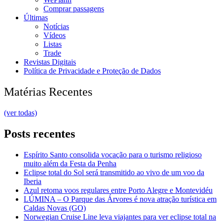
Comprar passagens
Últimas
Notícias
Vídeos
Listas
Trade
Revistas Digitais
Política de Privacidade e Proteção de Dados
Matérias Recentes
(ver todas)
Posts recentes
Espírito Santo consolida vocação para o turismo religioso
muito além da Festa da Penha
Eclipse total do Sol será transmitido ao vivo de um voo da
Iberia
Azul retoma voos regulares entre Porto Alegre e Montevidéu
LÚMINA – O Parque das Árvores é nova atração turística em
Caldas Novas (GO)
Norwegian Cruise Line leva viajantes para ver eclipse total na