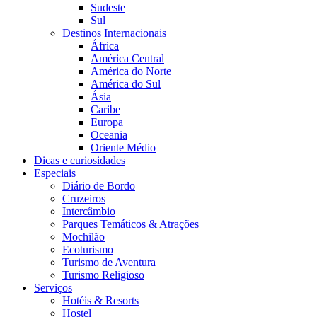
Sudeste
Sul
Destinos Internacionais
África
América Central
América do Norte
América do Sul
Ásia
Caribe
Europa
Oceania
Oriente Médio
Dicas e curiosidades
Especiais
Diário de Bordo
Cruzeiros
Intercâmbio
Parques Temáticos & Atrações
Mochilão
Ecoturismo
Turismo de Aventura
Turismo Religioso
Serviços
Hotéis & Resorts
Hostel