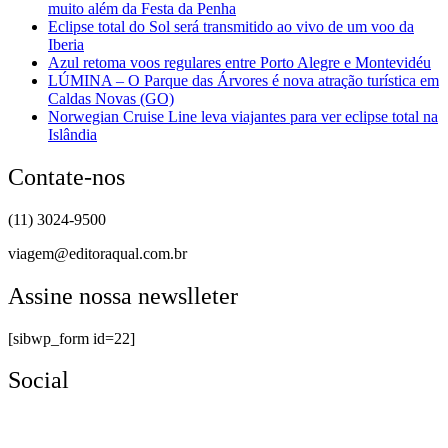
muito além da Festa da Penha
Eclipse total do Sol será transmitido ao vivo de um voo da
Iberia
Azul retoma voos regulares entre Porto Alegre e Montevidéu
LÚMINA – O Parque das Árvores é nova atração turística em
Caldas Novas (GO)
Norwegian Cruise Line leva viajantes para ver eclipse total na
Islândia
Contate-nos
(11) 3024-9500
viagem@editoraqual.com.br
Assine nossa newslleter
[sibwp_form id=22]
Social