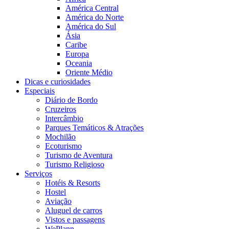
América Central
América do Norte
América do Sul
Ásia
Caribe
Europa
Oceania
Oriente Médio
Dicas e curiosidades
Especiais
Diário de Bordo
Cruzeiros
Intercâmbio
Parques Temáticos & Atrações
Mochilão
Ecoturismo
Turismo de Aventura
Turismo Religioso
Serviços
Hotéis & Resorts
Hostel
Aviação
Aluguel de carros
Vistos e passagens
WePlann