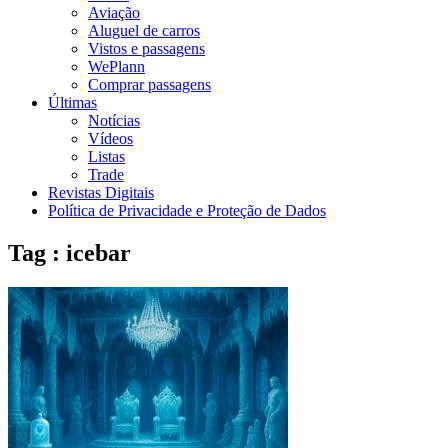
Aviação
Aluguel de carros
Vistos e passagens
WePlann
Comprar passagens
Últimas
Notícias
Vídeos
Listas
Trade
Revistas Digitais
Política de Privacidade e Proteção de Dados
Tag : icebar