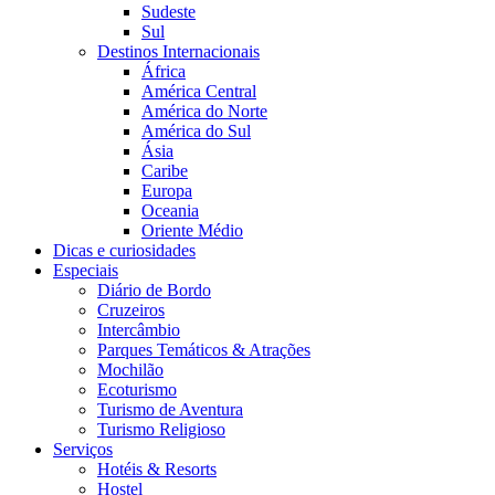
Sudeste
Sul
Destinos Internacionais
África
América Central
América do Norte
América do Sul
Ásia
Caribe
Europa
Oceania
Oriente Médio
Dicas e curiosidades
Especiais
Diário de Bordo
Cruzeiros
Intercâmbio
Parques Temáticos & Atrações
Mochilão
Ecoturismo
Turismo de Aventura
Turismo Religioso
Serviços
Hotéis & Resorts
Hostel