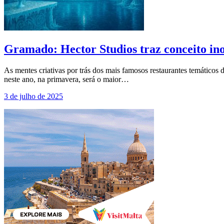
Gramado: Hector Studios traz conceito in
As mentes criativas por trás dos mais famosos restaurantes temático
neste ano, na primavera, será o maior…
3 de julho de 2025