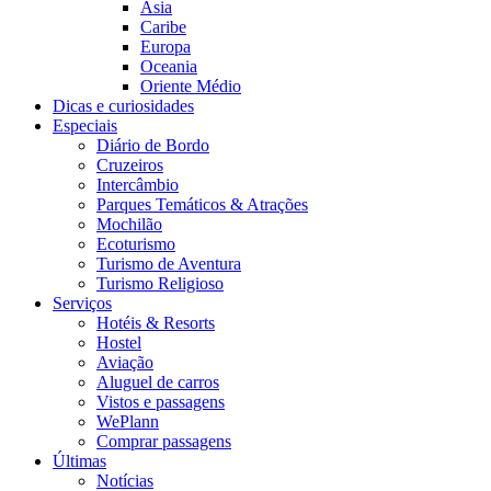
Ásia
Caribe
Europa
Oceania
Oriente Médio
Dicas e curiosidades
Especiais
Diário de Bordo
Cruzeiros
Intercâmbio
Parques Temáticos & Atrações
Mochilão
Ecoturismo
Turismo de Aventura
Turismo Religioso
Serviços
Hotéis & Resorts
Hostel
Aviação
Aluguel de carros
Vistos e passagens
WePlann
Comprar passagens
Últimas
Notícias