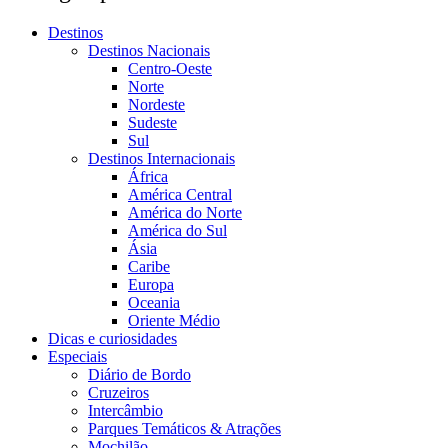
Destinos
Destinos Nacionais
Centro-Oeste
Norte
Nordeste
Sudeste
Sul
Destinos Internacionais
África
América Central
América do Norte
América do Sul
Ásia
Caribe
Europa
Oceania
Oriente Médio
Dicas e curiosidades
Especiais
Diário de Bordo
Cruzeiros
Intercâmbio
Parques Temáticos & Atrações
Mochilão