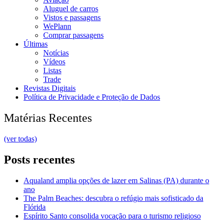
Aluguel de carros
Vistos e passagens
WePlann
Comprar passagens
Últimas
Notícias
Vídeos
Listas
Trade
Revistas Digitais
Política de Privacidade e Proteção de Dados
Matérias Recentes
(ver todas)
Posts recentes
Aqualand amplia opções de lazer em Salinas (PA) durante o
ano
The Palm Beaches: descubra o refúgio mais sofisticado da
Flórida
Espírito Santo consolida vocação para o turismo religioso