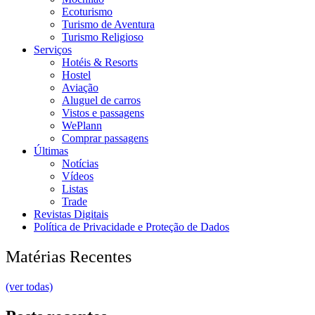
Ecoturismo
Turismo de Aventura
Turismo Religioso
Serviços
Hotéis & Resorts
Hostel
Aviação
Aluguel de carros
Vistos e passagens
WePlann
Comprar passagens
Últimas
Notícias
Vídeos
Listas
Trade
Revistas Digitais
Política de Privacidade e Proteção de Dados
Matérias Recentes
(ver todas)