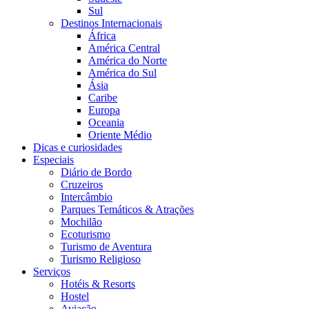
Sul
Destinos Internacionais
África
América Central
América do Norte
América do Sul
Ásia
Caribe
Europa
Oceania
Oriente Médio
Dicas e curiosidades
Especiais
Diário de Bordo
Cruzeiros
Intercâmbio
Parques Temáticos & Atrações
Mochilão
Ecoturismo
Turismo de Aventura
Turismo Religioso
Serviços
Hotéis & Resorts
Hostel
Aviação