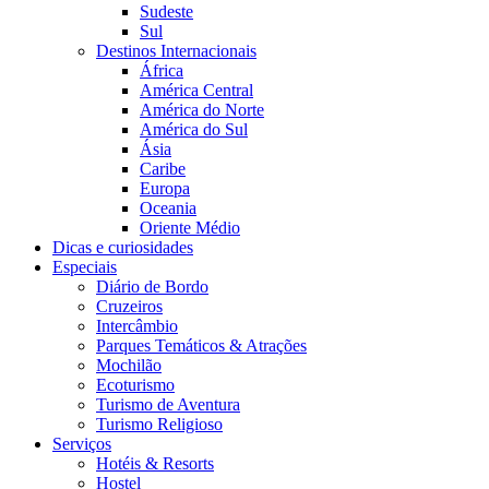
Sudeste
Sul
Destinos Internacionais
África
América Central
América do Norte
América do Sul
Ásia
Caribe
Europa
Oceania
Oriente Médio
Dicas e curiosidades
Especiais
Diário de Bordo
Cruzeiros
Intercâmbio
Parques Temáticos & Atrações
Mochilão
Ecoturismo
Turismo de Aventura
Turismo Religioso
Serviços
Hotéis & Resorts
Hostel