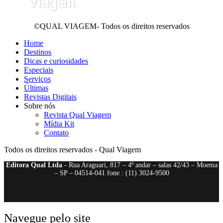
©QUAL VIAGEM- Todos os direitos reservados
Home
Destinos
Dicas e curiosidades
Especiais
Serviços
Últimas
Revistas Digitais
Sobre nós
Revista Qual Viagem
Mídia Kit
Contato
Todos os direitos reservados - Qual Viagem
Editora Qual Ltda
- Rua Araguari, 817 – 4º andar – salas 42/43 – Moema
– SP – 04514-041 fone : (11) 3024-9500
Navegue pelo site