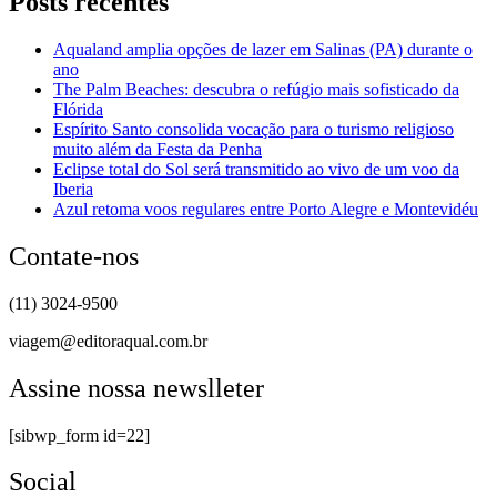
Posts recentes
Aqualand amplia opções de lazer em Salinas (PA) durante o
ano
The Palm Beaches: descubra o refúgio mais sofisticado da
Flórida
Espírito Santo consolida vocação para o turismo religioso
muito além da Festa da Penha
Eclipse total do Sol será transmitido ao vivo de um voo da
Iberia
Azul retoma voos regulares entre Porto Alegre e Montevidéu
Contate-nos
(11) 3024-9500
viagem@editoraqual.com.br
Assine nossa newslleter
[sibwp_form id=22]
Social