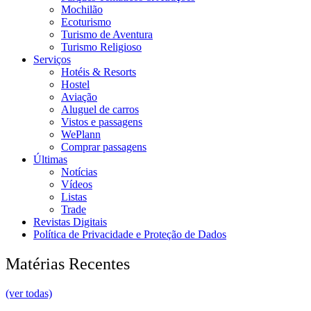
Mochilão
Ecoturismo
Turismo de Aventura
Turismo Religioso
Serviços
Hotéis & Resorts
Hostel
Aviação
Aluguel de carros
Vistos e passagens
WePlann
Comprar passagens
Últimas
Notícias
Vídeos
Listas
Trade
Revistas Digitais
Política de Privacidade e Proteção de Dados
Matérias Recentes
(ver todas)