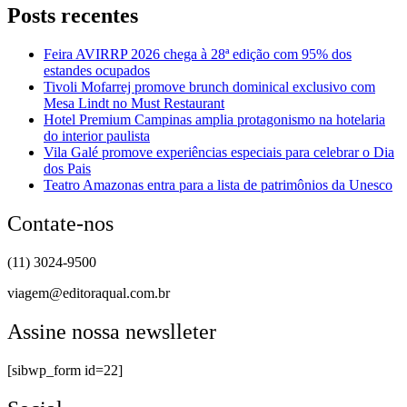
Posts recentes
Feira AVIRRP 2026 chega à 28ª edição com 95% dos
estandes ocupados
Tivoli Mofarrej promove brunch dominical exclusivo com
Mesa Lindt no Must Restaurant
Hotel Premium Campinas amplia protagonismo na hotelaria
do interior paulista
Vila Galé promove experiências especiais para celebrar o Dia
dos Pais
Teatro Amazonas entra para a lista de patrimônios da Unesco
Contate-nos
(11) 3024-9500
viagem@editoraqual.com.br
Assine nossa newslleter
[sibwp_form id=22]