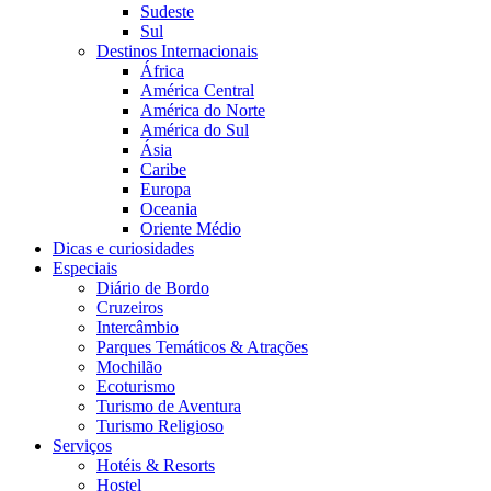
Sudeste
Sul
Destinos Internacionais
África
América Central
América do Norte
América do Sul
Ásia
Caribe
Europa
Oceania
Oriente Médio
Dicas e curiosidades
Especiais
Diário de Bordo
Cruzeiros
Intercâmbio
Parques Temáticos & Atrações
Mochilão
Ecoturismo
Turismo de Aventura
Turismo Religioso
Serviços
Hotéis & Resorts
Hostel