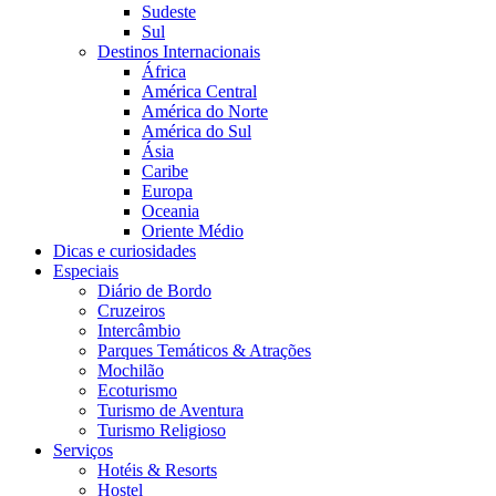
Sudeste
Sul
Destinos Internacionais
África
América Central
América do Norte
América do Sul
Ásia
Caribe
Europa
Oceania
Oriente Médio
Dicas e curiosidades
Especiais
Diário de Bordo
Cruzeiros
Intercâmbio
Parques Temáticos & Atrações
Mochilão
Ecoturismo
Turismo de Aventura
Turismo Religioso
Serviços
Hotéis & Resorts
Hostel