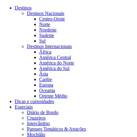
Destinos
Destinos Nacionais
Centro-Oeste
Norte
Nordeste
Sudeste
Sul
Destinos Internacionais
África
América Central
América do Norte
América do Sul
Ásia
Caribe
Europa
Oceania
Oriente Médio
Dicas e curiosidades
Especiais
Diário de Bordo
Cruzeiros
Intercâmbio
Parques Temáticos & Atrações
Mochilão