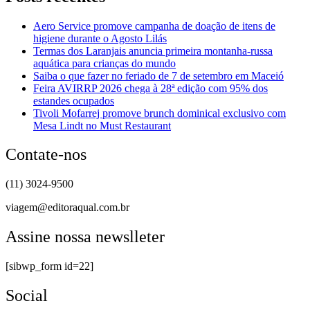
Aero Service promove campanha de doação de itens de
higiene durante o Agosto Lilás
Termas dos Laranjais anuncia primeira montanha-russa
aquática para crianças do mundo
Saiba o que fazer no feriado de 7 de setembro em Maceió
Feira AVIRRP 2026 chega à 28ª edição com 95% dos
estandes ocupados
Tivoli Mofarrej promove brunch dominical exclusivo com
Mesa Lindt no Must Restaurant
Contate-nos
(11) 3024-9500
viagem@editoraqual.com.br
Assine nossa newslleter
[sibwp_form id=22]
Social