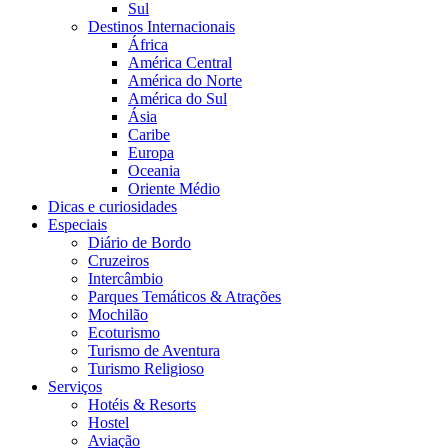
Sul
Destinos Internacionais
África
América Central
América do Norte
América do Sul
Ásia
Caribe
Europa
Oceania
Oriente Médio
Dicas e curiosidades
Especiais
Diário de Bordo
Cruzeiros
Intercâmbio
Parques Temáticos & Atrações
Mochilão
Ecoturismo
Turismo de Aventura
Turismo Religioso
Serviços
Hotéis & Resorts
Hostel
Aviação