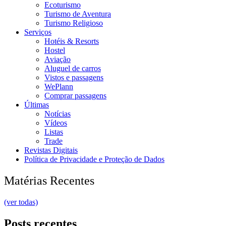
Ecoturismo
Turismo de Aventura
Turismo Religioso
Serviços
Hotéis & Resorts
Hostel
Aviação
Aluguel de carros
Vistos e passagens
WePlann
Comprar passagens
Últimas
Notícias
Vídeos
Listas
Trade
Revistas Digitais
Política de Privacidade e Proteção de Dados
Matérias Recentes
(ver todas)
Posts recentes