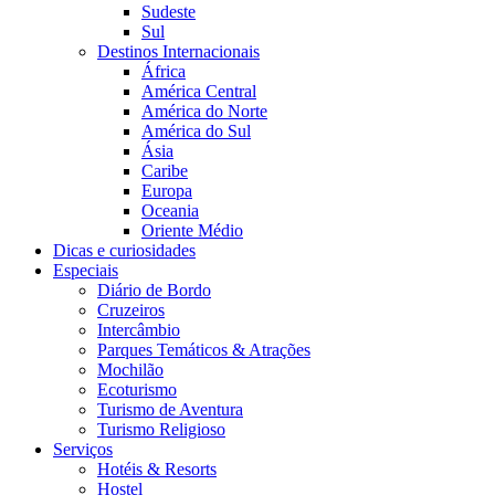
Sudeste
Sul
Destinos Internacionais
África
América Central
América do Norte
América do Sul
Ásia
Caribe
Europa
Oceania
Oriente Médio
Dicas e curiosidades
Especiais
Diário de Bordo
Cruzeiros
Intercâmbio
Parques Temáticos & Atrações
Mochilão
Ecoturismo
Turismo de Aventura
Turismo Religioso
Serviços
Hotéis & Resorts
Hostel