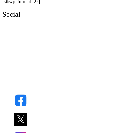
[sibwp_form id=22]
Social