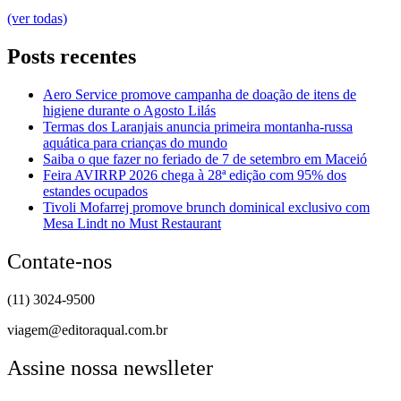
(ver todas)
Posts recentes
Aero Service promove campanha de doação de itens de
higiene durante o Agosto Lilás
Termas dos Laranjais anuncia primeira montanha-russa
aquática para crianças do mundo
Saiba o que fazer no feriado de 7 de setembro em Maceió
Feira AVIRRP 2026 chega à 28ª edição com 95% dos
estandes ocupados
Tivoli Mofarrej promove brunch dominical exclusivo com
Mesa Lindt no Must Restaurant
Contate-nos
(11) 3024-9500
viagem@editoraqual.com.br
Assine nossa newslleter