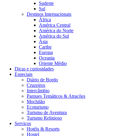
Sudeste
Sul
Destinos Internacionais
África
América Central
América do Norte
América do Sul
Ásia
Caribe
Europa
Oceania
Oriente Médio
Dicas e curiosidades
Especiais
Diário de Bordo
Cruzeiros
Intercâmbio
Parques Temáticos & Atrações
Mochilão
Ecoturismo
Turismo de Aventura
Turismo Religioso
Serviços
Hotéis & Resorts
Hostel