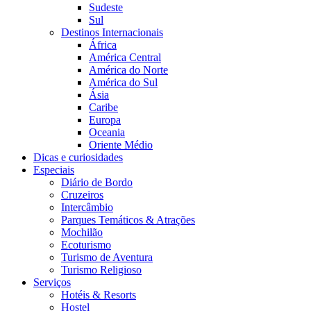
Sudeste
Sul
Destinos Internacionais
África
América Central
América do Norte
América do Sul
Ásia
Caribe
Europa
Oceania
Oriente Médio
Dicas e curiosidades
Especiais
Diário de Bordo
Cruzeiros
Intercâmbio
Parques Temáticos & Atrações
Mochilão
Ecoturismo
Turismo de Aventura
Turismo Religioso
Serviços
Hotéis & Resorts
Hostel