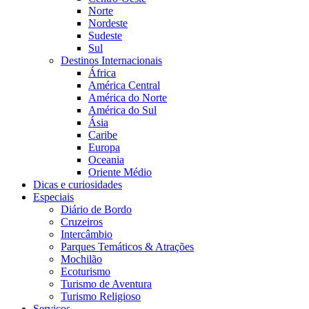
Norte
Nordeste
Sudeste
Sul
Destinos Internacionais
África
América Central
América do Norte
América do Sul
Ásia
Caribe
Europa
Oceania
Oriente Médio
Dicas e curiosidades
Especiais
Diário de Bordo
Cruzeiros
Intercâmbio
Parques Temáticos & Atrações
Mochilão
Ecoturismo
Turismo de Aventura
Turismo Religioso
Serviços