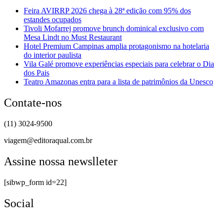
Feira AVIRRP 2026 chega à 28ª edição com 95% dos
estandes ocupados
Tivoli Mofarrej promove brunch dominical exclusivo com
Mesa Lindt no Must Restaurant
Hotel Premium Campinas amplia protagonismo na hotelaria
do interior paulista
Vila Galé promove experiências especiais para celebrar o Dia
dos Pais
Teatro Amazonas entra para a lista de patrimônios da Unesco
Contate-nos
(11) 3024-9500
viagem@editoraqual.com.br
Assine nossa newslleter
[sibwp_form id=22]
Social