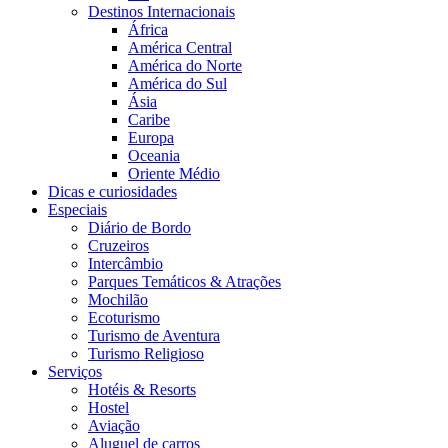
Destinos Internacionais
África
América Central
América do Norte
América do Sul
Ásia
Caribe
Europa
Oceania
Oriente Médio
Dicas e curiosidades
Especiais
Diário de Bordo
Cruzeiros
Intercâmbio
Parques Temáticos & Atrações
Mochilão
Ecoturismo
Turismo de Aventura
Turismo Religioso
Serviços
Hotéis & Resorts
Hostel
Aviação
Aluguel de carros