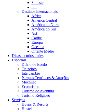
Sudeste
Sul
Destinos Internacionais
África
América Central
América do Norte
América do Sul
Ásia
Caribe
Europa
Oceania
Oriente Médio
Dicas e curiosidades
Especiais
Diário de Bordo
Cruzeiros
Intercâmbio
Parques Temáticos & Atrações
Mochilão
Ecoturismo
Turismo de Aventura
Turismo Religioso
Serviços
Hotéis & Resorts
Hostel