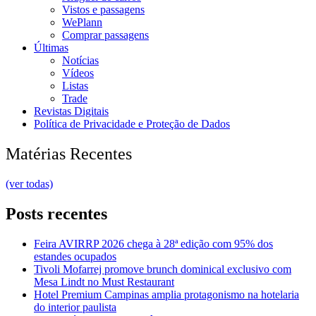
Vistos e passagens
WePlann
Comprar passagens
Últimas
Notícias
Vídeos
Listas
Trade
Revistas Digitais
Política de Privacidade e Proteção de Dados
Matérias Recentes
(ver todas)
Posts recentes
Feira AVIRRP 2026 chega à 28ª edição com 95% dos
estandes ocupados
Tivoli Mofarrej promove brunch dominical exclusivo com
Mesa Lindt no Must Restaurant
Hotel Premium Campinas amplia protagonismo na hotelaria
do interior paulista