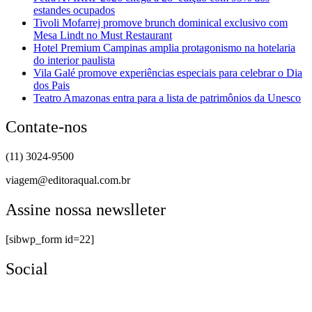
estandes ocupados
Tivoli Mofarrej promove brunch dominical exclusivo com
Mesa Lindt no Must Restaurant
Hotel Premium Campinas amplia protagonismo na hotelaria
do interior paulista
Vila Galé promove experiências especiais para celebrar o Dia
dos Pais
Teatro Amazonas entra para a lista de patrimônios da Unesco
Contate-nos
(11) 3024-9500
viagem@editoraqual.com.br
Assine nossa newslleter
[sibwp_form id=22]
Social