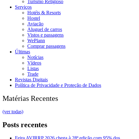
Turismo Religioso
Serviços
Hotéis & Resorts
Hostel
Aviação
Aluguel de carros
Vistos e passagens
WePlann
Comprar passagens
Últimas
Notícias
Vídeos
Listas
Trade
Revistas Digitais
Política de Privacidade e Proteção de Dados
Matérias Recentes
(ver todas)
Posts recentes
Feira AVIRRP 2026 chega à 28ª edição com 95% dos