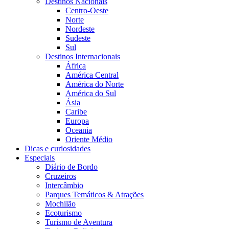
Destinos Nacionais
Centro-Oeste
Norte
Nordeste
Sudeste
Sul
Destinos Internacionais
África
América Central
América do Norte
América do Sul
Ásia
Caribe
Europa
Oceania
Oriente Médio
Dicas e curiosidades
Especiais
Diário de Bordo
Cruzeiros
Intercâmbio
Parques Temáticos & Atrações
Mochilão
Ecoturismo
Turismo de Aventura