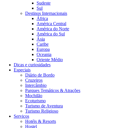
Sudeste
Sul
Destinos Internacionais
África
América Central
América do Norte
América do Sul
Ásia
Caribe
Europa
Oceania
Oriente Médio
Dicas e curiosidades
Especiais
Diário de Bordo
Cruzeiros
Intercâmbio
Parques Temáticos & Atrações
Mochilão
Ecoturismo
Turismo de Aventura
Turismo Religioso
Serviços
Hotéis & Resorts
Hostel