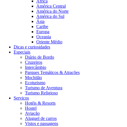
África
América Central
América do Norte
América do Sul
Ásia
Caribe
Europa
Oceania
Oriente Médio
Dicas e curiosidades
Especiais
Diário de Bordo
Cruzeiros
Intercâmbio
Parques Temáticos & Atrações
Mochilão
Ecoturismo
Turismo de Aventura
Turismo Religioso
Serviços
Hotéis & Resorts
Hostel
Aviação
Aluguel de carros
Vistos e passagens