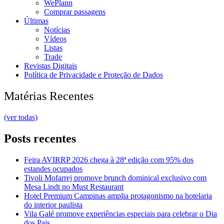
WePlann
Comprar passagens
Últimas
Notícias
Vídeos
Listas
Trade
Revistas Digitais
Política de Privacidade e Proteção de Dados
Matérias Recentes
(ver todas)
Posts recentes
Feira AVIRRP 2026 chega à 28ª edição com 95% dos
estandes ocupados
Tivoli Mofarrej promove brunch dominical exclusivo com
Mesa Lindt no Must Restaurant
Hotel Premium Campinas amplia protagonismo na hotelaria
do interior paulista
Vila Galé promove experiências especiais para celebrar o Dia
dos Pais