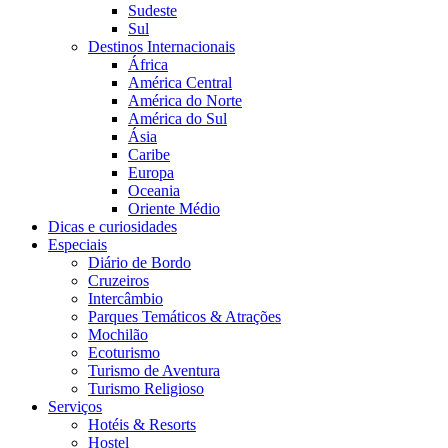
Sudeste
Sul
Destinos Internacionais
África
América Central
América do Norte
América do Sul
Ásia
Caribe
Europa
Oceania
Oriente Médio
Dicas e curiosidades
Especiais
Diário de Bordo
Cruzeiros
Intercâmbio
Parques Temáticos & Atrações
Mochilão
Ecoturismo
Turismo de Aventura
Turismo Religioso
Serviços
Hotéis & Resorts
Hostel