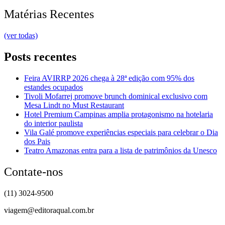
Matérias Recentes
(ver todas)
Posts recentes
Feira AVIRRP 2026 chega à 28ª edição com 95% dos
estandes ocupados
Tivoli Mofarrej promove brunch dominical exclusivo com
Mesa Lindt no Must Restaurant
Hotel Premium Campinas amplia protagonismo na hotelaria
do interior paulista
Vila Galé promove experiências especiais para celebrar o Dia
dos Pais
Teatro Amazonas entra para a lista de patrimônios da Unesco
Contate-nos
(11) 3024-9500
viagem@editoraqual.com.br