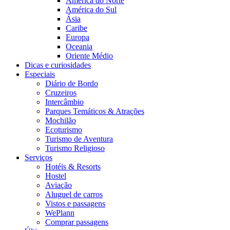
América do Norte
América do Sul
Ásia
Caribe
Europa
Oceania
Oriente Médio
Dicas e curiosidades
Especiais
Diário de Bordo
Cruzeiros
Intercâmbio
Parques Temáticos & Atrações
Mochilão
Ecoturismo
Turismo de Aventura
Turismo Religioso
Serviços
Hotéis & Resorts
Hostel
Aviação
Aluguel de carros
Vistos e passagens
WePlann
Comprar passagens