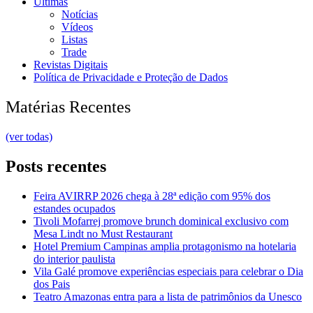
Últimas
Notícias
Vídeos
Listas
Trade
Revistas Digitais
Política de Privacidade e Proteção de Dados
Matérias Recentes
(ver todas)
Posts recentes
Feira AVIRRP 2026 chega à 28ª edição com 95% dos
estandes ocupados
Tivoli Mofarrej promove brunch dominical exclusivo com
Mesa Lindt no Must Restaurant
Hotel Premium Campinas amplia protagonismo na hotelaria
do interior paulista
Vila Galé promove experiências especiais para celebrar o Dia
dos Pais
Teatro Amazonas entra para a lista de patrimônios da Unesco