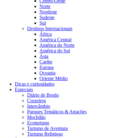
Centro-Oeste
Norte
Nordeste
Sudeste
Sul
Destinos Internacionais
África
América Central
América do Norte
América do Sul
Ásia
Caribe
Europa
Oceania
Oriente Médio
Dicas e curiosidades
Especiais
Diário de Bordo
Cruzeiros
Intercâmbio
Parques Temáticos & Atrações
Mochilão
Ecoturismo
Turismo de Aventura
Turismo Religioso