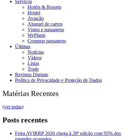
Serviços
Hotéis & Resorts
Hostel
Aviação
Aluguel de carros
Vistos e passagens
WePlann
Comprar passagens
Últimas
Notícias
Vídeos
Listas
Trade
Revistas Digitais
Política de Privacidade e Proteção de Dados
Matérias Recentes
(ver todas)
Posts recentes
Feira AVIRRP 2026 chega à 28ª edição com 95% dos
estandes ocupados