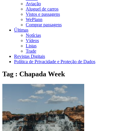
Aviação
Aluguel de carros
Vistos e passagens
WePlann
Comprar passagens
Últimas
Notícias
Vídeos
Listas
Trade
Revistas Digitais
Política de Privacidade e Proteção de Dados
Tag : Chapada Week