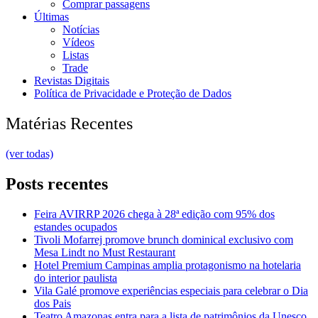
Comprar passagens
Últimas
Notícias
Vídeos
Listas
Trade
Revistas Digitais
Política de Privacidade e Proteção de Dados
Matérias Recentes
(ver todas)
Posts recentes
Feira AVIRRP 2026 chega à 28ª edição com 95% dos
estandes ocupados
Tivoli Mofarrej promove brunch dominical exclusivo com
Mesa Lindt no Must Restaurant
Hotel Premium Campinas amplia protagonismo na hotelaria
do interior paulista
Vila Galé promove experiências especiais para celebrar o Dia
dos Pais
Teatro Amazonas entra para a lista de patrimônios da Unesco