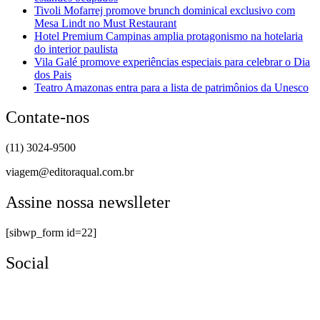
Tivoli Mofarrej promove brunch dominical exclusivo com
Mesa Lindt no Must Restaurant
Hotel Premium Campinas amplia protagonismo na hotelaria
do interior paulista
Vila Galé promove experiências especiais para celebrar o Dia
dos Pais
Teatro Amazonas entra para a lista de patrimônios da Unesco
Contate-nos
(11) 3024-9500
viagem@editoraqual.com.br
Assine nossa newslleter
[sibwp_form id=22]
Social