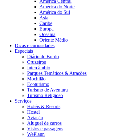
América Central
América do Norte
América do Sul
Ásia
Caribe
Europa
Oceania
Oriente Médio
Dicas e curiosidades
Especiais
Diário de Bordo
Cruzeiros
Intercâmbio
Parques Temáticos & Atrações
Mochilão
Ecoturismo
Turismo de Aventura
Turismo Religioso
Serviços
Hotéis & Resorts
Hostel
Aviação
Aluguel de carros
Vistos e passagens
WePlann