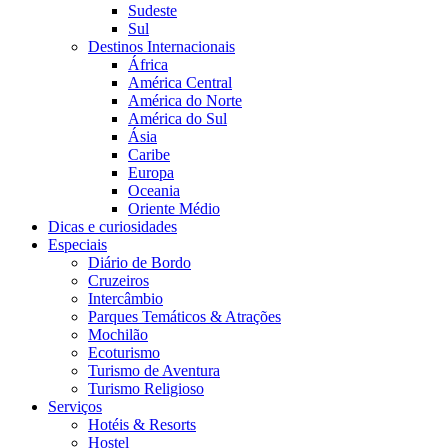
Sudeste
Sul
Destinos Internacionais
África
América Central
América do Norte
América do Sul
Ásia
Caribe
Europa
Oceania
Oriente Médio
Dicas e curiosidades
Especiais
Diário de Bordo
Cruzeiros
Intercâmbio
Parques Temáticos & Atrações
Mochilão
Ecoturismo
Turismo de Aventura
Turismo Religioso
Serviços
Hotéis & Resorts
Hostel