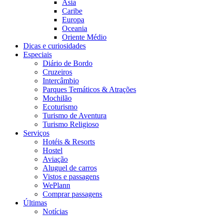
Ásia
Caribe
Europa
Oceania
Oriente Médio
Dicas e curiosidades
Especiais
Diário de Bordo
Cruzeiros
Intercâmbio
Parques Temáticos & Atrações
Mochilão
Ecoturismo
Turismo de Aventura
Turismo Religioso
Serviços
Hotéis & Resorts
Hostel
Aviação
Aluguel de carros
Vistos e passagens
WePlann
Comprar passagens
Últimas
Notícias