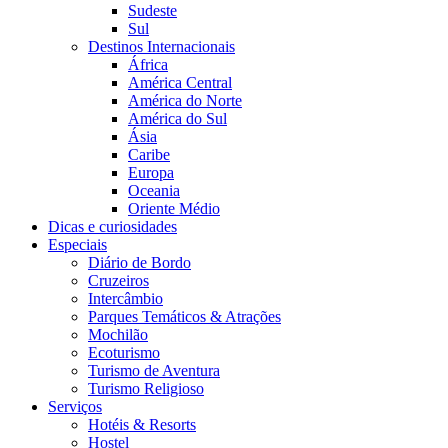
Sudeste
Sul
Destinos Internacionais
África
América Central
América do Norte
América do Sul
Ásia
Caribe
Europa
Oceania
Oriente Médio
Dicas e curiosidades
Especiais
Diário de Bordo
Cruzeiros
Intercâmbio
Parques Temáticos & Atrações
Mochilão
Ecoturismo
Turismo de Aventura
Turismo Religioso
Serviços
Hotéis & Resorts
Hostel