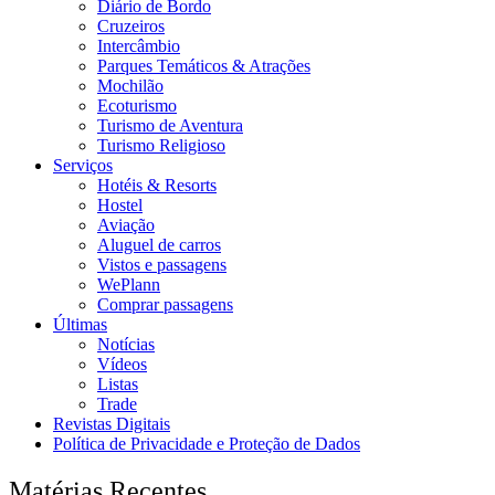
Diário de Bordo
Cruzeiros
Intercâmbio
Parques Temáticos & Atrações
Mochilão
Ecoturismo
Turismo de Aventura
Turismo Religioso
Serviços
Hotéis & Resorts
Hostel
Aviação
Aluguel de carros
Vistos e passagens
WePlann
Comprar passagens
Últimas
Notícias
Vídeos
Listas
Trade
Revistas Digitais
Política de Privacidade e Proteção de Dados
Matérias Recentes