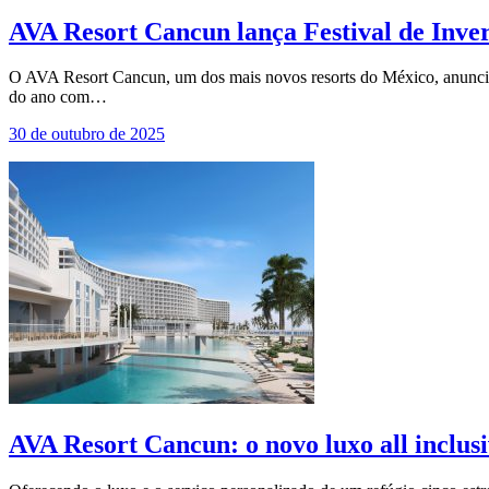
AVA Resort Cancun lança Festival de Inve
O AVA Resort Cancun, um dos mais novos resorts do México, anunciou o
do ano com…
30 de outubro de 2025
AVA Resort Cancun: o novo luxo all inclus