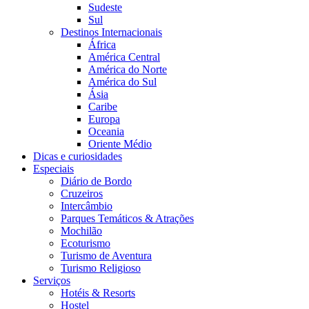
Sudeste
Sul
Destinos Internacionais
África
América Central
América do Norte
América do Sul
Ásia
Caribe
Europa
Oceania
Oriente Médio
Dicas e curiosidades
Especiais
Diário de Bordo
Cruzeiros
Intercâmbio
Parques Temáticos & Atrações
Mochilão
Ecoturismo
Turismo de Aventura
Turismo Religioso
Serviços
Hotéis & Resorts
Hostel