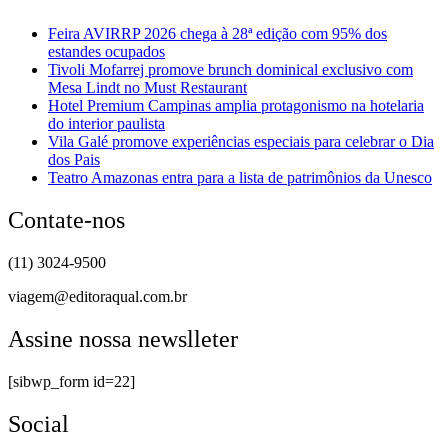
Feira AVIRRP 2026 chega à 28ª edição com 95% dos
estandes ocupados
Tivoli Mofarrej promove brunch dominical exclusivo com
Mesa Lindt no Must Restaurant
Hotel Premium Campinas amplia protagonismo na hotelaria
do interior paulista
Vila Galé promove experiências especiais para celebrar o Dia
dos Pais
Teatro Amazonas entra para a lista de patrimônios da Unesco
Contate-nos
(11) 3024-9500
viagem@editoraqual.com.br
Assine nossa newslleter
[sibwp_form id=22]
Social