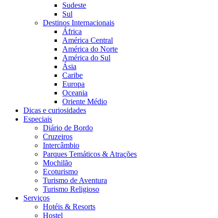
Sudeste
Sul
Destinos Internacionais
África
América Central
América do Norte
América do Sul
Ásia
Caribe
Europa
Oceania
Oriente Médio
Dicas e curiosidades
Especiais
Diário de Bordo
Cruzeiros
Intercâmbio
Parques Temáticos & Atrações
Mochilão
Ecoturismo
Turismo de Aventura
Turismo Religioso
Serviços
Hotéis & Resorts
Hostel