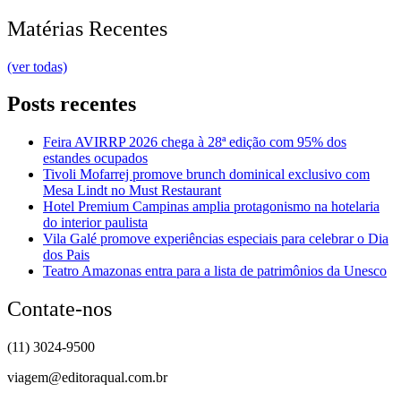
Matérias Recentes
(ver todas)
Posts recentes
Feira AVIRRP 2026 chega à 28ª edição com 95% dos
estandes ocupados
Tivoli Mofarrej promove brunch dominical exclusivo com
Mesa Lindt no Must Restaurant
Hotel Premium Campinas amplia protagonismo na hotelaria
do interior paulista
Vila Galé promove experiências especiais para celebrar o Dia
dos Pais
Teatro Amazonas entra para a lista de patrimônios da Unesco
Contate-nos
(11) 3024-9500
viagem@editoraqual.com.br