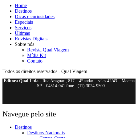
Home
Destinos
Dicas e curiosidades
Especiais
Serviços
Últimas
Revistas Digitais
Sobre nós
Revista Qual Viagem
Mídia Kit
Contato
Todos os direitos reservados - Qual Viagem
Editora Qual Ltda
- Rua Araguari, 817 – 4º andar – salas 42/43 – Moema
– SP – 04514-041 fone : (11) 3024-9500
Navegue pelo site
Destinos
Destinos Nacionais