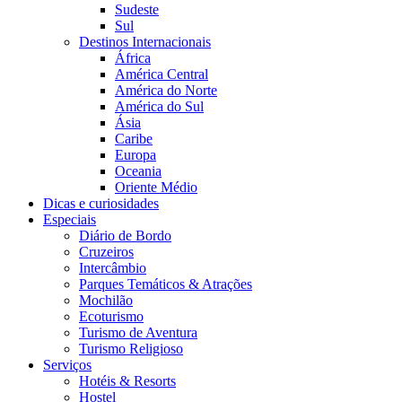
Sudeste
Sul
Destinos Internacionais
África
América Central
América do Norte
América do Sul
Ásia
Caribe
Europa
Oceania
Oriente Médio
Dicas e curiosidades
Especiais
Diário de Bordo
Cruzeiros
Intercâmbio
Parques Temáticos & Atrações
Mochilão
Ecoturismo
Turismo de Aventura
Turismo Religioso
Serviços
Hotéis & Resorts
Hostel