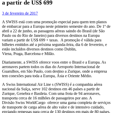
a partir de US$ 699
3 de fevereiro de 2017
A SWISS está com uma promoção especial para quem tem planos
de embarcar para a Europa neste primeiro semestre do ano. De 1º de
abril a 22 de junho, as passagens aéreas saindo do Brasil (de São
Paulo ou do Rio de Janeiro) para diversos destinos na Europa
variam a partir de US$ 699 + taxas. A promoção é válida para
bilhetes emitidos até a próxima segunda-feira, dia 6 de fevereiro, e
estão incluídos diversos destinos como Dublin,
Viena, Praga, Barcelona e Milão.
Diariamente, a SWISS oferece voos entre o Brasil e a Europa. As
aeronaves partem todos os dias do Aeroporto Internacional de
Guarulhos, em São Paulo, com destino a Zurique, onde a empresa
tem conexões para toda a Europa, Ásia e Oriente Médio.
A Swiss International Air Line s (SWISS) é a companhia aérea
nacional da Suíça, serve 102 destinos em 46 países a partir de
Zurique, Genebra e Basileia. Com uma frota de 94 aeronaves,
transporta cerca de 16 milhões de passageiros por ano. A
Divisão Swiss WorldCargo oferece uma gama completa de serviços
de transporte de carga aérea de alto valor e de intensivo cuidado,
enviando remessas para cerca de 130 destinos em mais de 80 países.