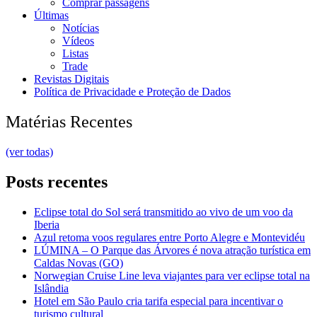
Comprar passagens
Últimas
Notícias
Vídeos
Listas
Trade
Revistas Digitais
Política de Privacidade e Proteção de Dados
Matérias Recentes
(ver todas)
Posts recentes
Eclipse total do Sol será transmitido ao vivo de um voo da
Iberia
Azul retoma voos regulares entre Porto Alegre e Montevidéu
LÚMINA – O Parque das Árvores é nova atração turística em
Caldas Novas (GO)
Norwegian Cruise Line leva viajantes para ver eclipse total na
Islândia
Hotel em São Paulo cria tarifa especial para incentivar o
turismo cultural