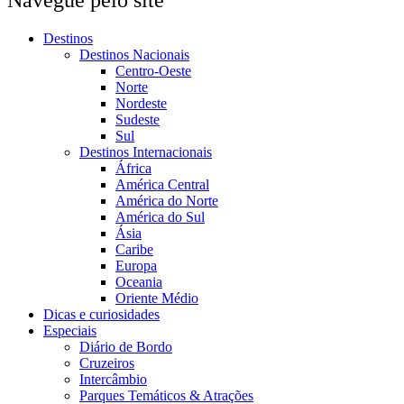
Navegue pelo site
Destinos
Destinos Nacionais
Centro-Oeste
Norte
Nordeste
Sudeste
Sul
Destinos Internacionais
África
América Central
América do Norte
América do Sul
Ásia
Caribe
Europa
Oceania
Oriente Médio
Dicas e curiosidades
Especiais
Diário de Bordo
Cruzeiros
Intercâmbio
Parques Temáticos & Atrações