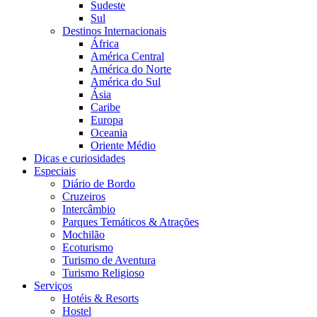
Sudeste
Sul
Destinos Internacionais
África
América Central
América do Norte
América do Sul
Ásia
Caribe
Europa
Oceania
Oriente Médio
Dicas e curiosidades
Especiais
Diário de Bordo
Cruzeiros
Intercâmbio
Parques Temáticos & Atrações
Mochilão
Ecoturismo
Turismo de Aventura
Turismo Religioso
Serviços
Hotéis & Resorts
Hostel