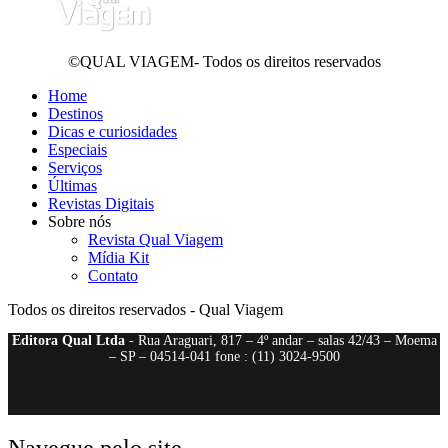
©QUAL VIAGEM- Todos os direitos reservados
Home
Destinos
Dicas e curiosidades
Especiais
Serviços
Últimas
Revistas Digitais
Sobre nós
Revista Qual Viagem
Mídia Kit
Contato
Todos os direitos reservados - Qual Viagem
Editora Qual Ltda
- Rua Araguari, 817 – 4º andar – salas 42/43 – Moema
– SP – 04514-041 fone : (11) 3024-9500