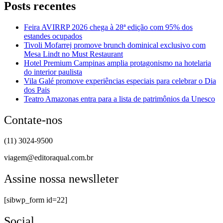
Posts recentes
Feira AVIRRP 2026 chega à 28ª edição com 95% dos
estandes ocupados
Tivoli Mofarrej promove brunch dominical exclusivo com
Mesa Lindt no Must Restaurant
Hotel Premium Campinas amplia protagonismo na hotelaria
do interior paulista
Vila Galé promove experiências especiais para celebrar o Dia
dos Pais
Teatro Amazonas entra para a lista de patrimônios da Unesco
Contate-nos
(11) 3024-9500
viagem@editoraqual.com.br
Assine nossa newslleter
[sibwp_form id=22]
Social