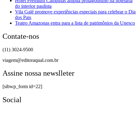
Hotel Premium Campinas amplia protagonismo na hotelaria
do interior paulista
Vila Galé promove experiências especiais para celebrar o Dia
dos Pais
Teatro Amazonas entra para a lista de patrimônios da Unesco
Contate-nos
(11) 3024-9500
viagem@editoraqual.com.br
Assine nossa newslleter
[sibwp_form id=22]
Social