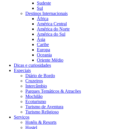
Sudeste
Sul
Destinos Internacionais
África
América Central
América do Norte
América do Sul
Ásia
Caribe
Europa
Oceania
Oriente Médio
Dicas e curiosidades
Especiais
Diário de Bordo
Cruzeiros
Intercâmbio
Parques Temáticos & Atrações
Mochilão
Ecoturismo
Turismo de Aventura
Turismo Religioso
Serviços
Hotéis & Resorts
Hostel