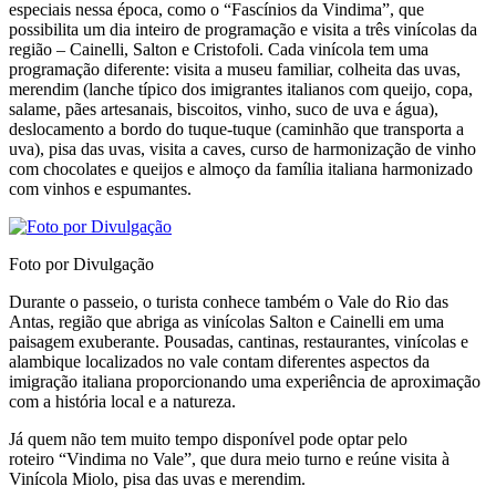
especiais nessa época, como o “Fascínios da Vindima”, que
possibilita um dia inteiro de programação e visita a três vinícolas da
região – Cainelli, Salton e Cristofoli. Cada vinícola tem uma
programação diferente: visita a museu familiar, colheita das uvas,
merendim (lanche típico dos imigrantes italianos com queijo, copa,
salame, pães artesanais, biscoitos, vinho, suco de uva e água),
deslocamento a bordo do tuque-tuque (caminhão que transporta a
uva), pisa das uvas, visita a caves, curso de harmonização de vinho
com chocolates e queijos e almoço da família italiana harmonizado
com vinhos e espumantes.
Foto por Divulgação
Durante o passeio, o turista conhece também o Vale do Rio das
Antas, região que abriga as vinícolas Salton e Cainelli em uma
paisagem exuberante. Pousadas, cantinas, restaurantes, vinícolas e
alambique localizados no vale contam diferentes aspectos da
imigração italiana proporcionando uma experiência de aproximação
com a história local e a natureza.
Já quem não tem muito tempo disponível pode optar pelo
roteiro “Vindima no Vale”, que dura meio turno e reúne visita à
Vinícola Miolo, pisa das uvas e merendim.