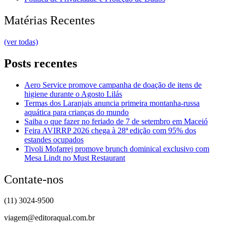
Matérias Recentes
(ver todas)
Posts recentes
Aero Service promove campanha de doação de itens de
higiene durante o Agosto Lilás
Termas dos Laranjais anuncia primeira montanha-russa
aquática para crianças do mundo
Saiba o que fazer no feriado de 7 de setembro em Maceió
Feira AVIRRP 2026 chega à 28ª edição com 95% dos
estandes ocupados
Tivoli Mofarrej promove brunch dominical exclusivo com
Mesa Lindt no Must Restaurant
Contate-nos
(11) 3024-9500
viagem@editoraqual.com.br