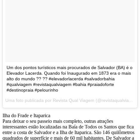
Um dos pontos turísticos mais procurados de Salvador (BA) é o
Elevador Lacerda. Quando foi Inaugurado em 1873 era o mais
alto do mundo ?? ?? #elevadorlacerda #salvadorbahia
#qualviagem #revistaqualviagem #bahia #praiadoforte
#destinopraia #pelourinho
Uma foto publicada por Revista Qual Viagem (@revistaqualviagem) em
Ilha do Frade e Itaparica
Para deixar o seu passeio mais completo, outras atrações
interessantes estão localizadas na Baía de Todos os Santos que fica
entre a costa de Salvador e a Ilha de Itaparica. São 146 quilômetros
quadrados de superfície e mais de 60 mil habitantes. De Salvador a