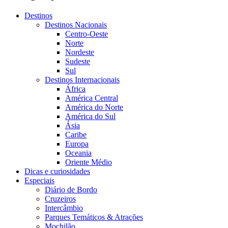
Destinos
Destinos Nacionais
Centro-Oeste
Norte
Nordeste
Sudeste
Sul
Destinos Internacionais
África
América Central
América do Norte
América do Sul
Ásia
Caribe
Europa
Oceania
Oriente Médio
Dicas e curiosidades
Especiais
Diário de Bordo
Cruzeiros
Intercâmbio
Parques Temáticos & Atrações
Mochilão