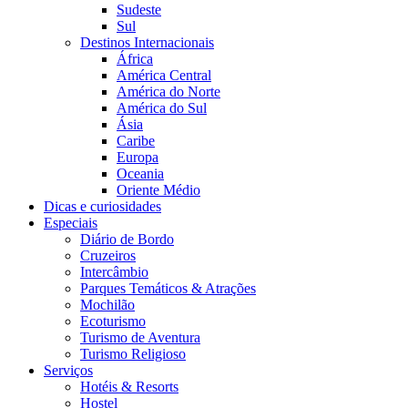
Sudeste
Sul
Destinos Internacionais
África
América Central
América do Norte
América do Sul
Ásia
Caribe
Europa
Oceania
Oriente Médio
Dicas e curiosidades
Especiais
Diário de Bordo
Cruzeiros
Intercâmbio
Parques Temáticos & Atrações
Mochilão
Ecoturismo
Turismo de Aventura
Turismo Religioso
Serviços
Hotéis & Resorts
Hostel