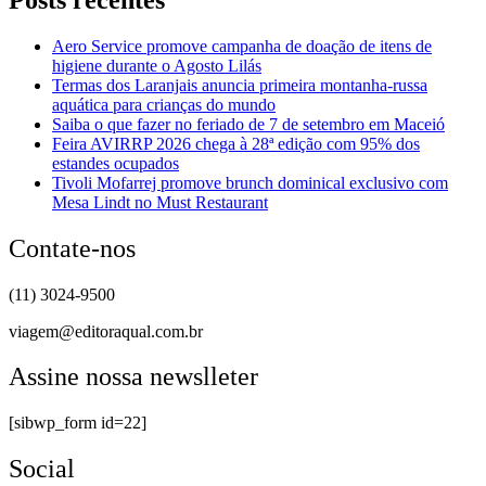
Aero Service promove campanha de doação de itens de
higiene durante o Agosto Lilás
Termas dos Laranjais anuncia primeira montanha-russa
aquática para crianças do mundo
Saiba o que fazer no feriado de 7 de setembro em Maceió
Feira AVIRRP 2026 chega à 28ª edição com 95% dos
estandes ocupados
Tivoli Mofarrej promove brunch dominical exclusivo com
Mesa Lindt no Must Restaurant
Contate-nos
(11) 3024-9500
viagem@editoraqual.com.br
Assine nossa newslleter
[sibwp_form id=22]
Social