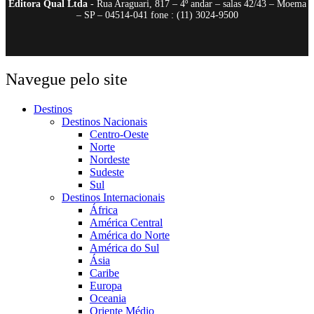
Editora Qual Ltda
- Rua Araguari, 817 – 4º andar – salas 42/43 – Moema
– SP – 04514-041 fone : (11) 3024-9500
Navegue pelo site
Destinos
Destinos Nacionais
Centro-Oeste
Norte
Nordeste
Sudeste
Sul
Destinos Internacionais
África
América Central
América do Norte
América do Sul
Ásia
Caribe
Europa
Oceania
Oriente Médio