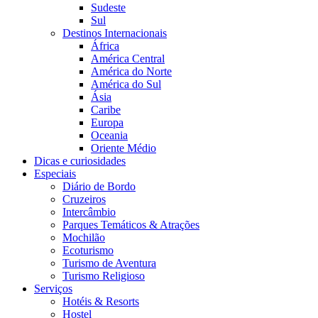
Sudeste
Sul
Destinos Internacionais
África
América Central
América do Norte
América do Sul
Ásia
Caribe
Europa
Oceania
Oriente Médio
Dicas e curiosidades
Especiais
Diário de Bordo
Cruzeiros
Intercâmbio
Parques Temáticos & Atrações
Mochilão
Ecoturismo
Turismo de Aventura
Turismo Religioso
Serviços
Hotéis & Resorts
Hostel