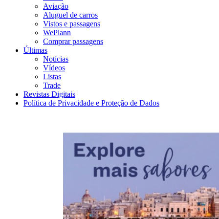
Aviação
Aluguel de carros
Vistos e passagens
WePlann
Comprar passagens
Últimas
Notícias
Vídeos
Listas
Trade
Revistas Digitais
Política de Privacidade e Proteção de Dados