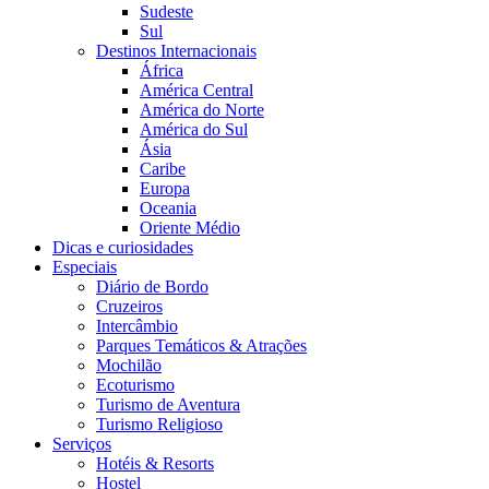
Sudeste
Sul
Destinos Internacionais
África
América Central
América do Norte
América do Sul
Ásia
Caribe
Europa
Oceania
Oriente Médio
Dicas e curiosidades
Especiais
Diário de Bordo
Cruzeiros
Intercâmbio
Parques Temáticos & Atrações
Mochilão
Ecoturismo
Turismo de Aventura
Turismo Religioso
Serviços
Hotéis & Resorts
Hostel