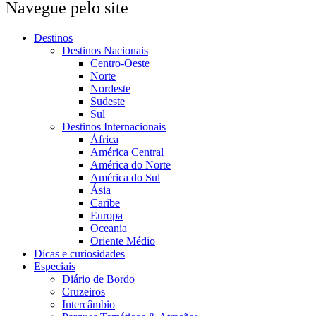
Navegue pelo site
Destinos
Destinos Nacionais
Centro-Oeste
Norte
Nordeste
Sudeste
Sul
Destinos Internacionais
África
América Central
América do Norte
América do Sul
Ásia
Caribe
Europa
Oceania
Oriente Médio
Dicas e curiosidades
Especiais
Diário de Bordo
Cruzeiros
Intercâmbio