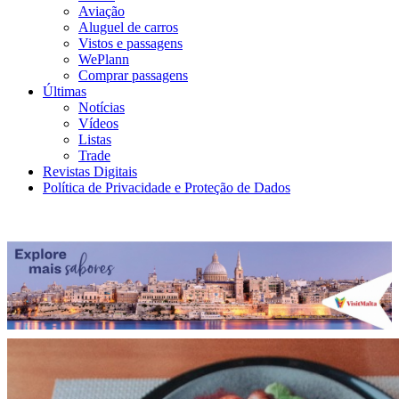
Aviação
Aluguel de carros
Vistos e passagens
WePlann
Comprar passagens
Últimas
Notícias
Vídeos
Listas
Trade
Revistas Digitais
Política de Privacidade e Proteção de Dados