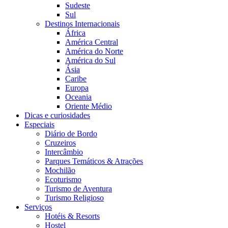
Sudeste
Sul
Destinos Internacionais
África
América Central
América do Norte
América do Sul
Ásia
Caribe
Europa
Oceania
Oriente Médio
Dicas e curiosidades
Especiais
Diário de Bordo
Cruzeiros
Intercâmbio
Parques Temáticos & Atrações
Mochilão
Ecoturismo
Turismo de Aventura
Turismo Religioso
Serviços
Hotéis & Resorts
Hostel