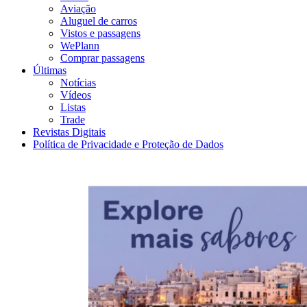
Aviação
Aluguel de carros
Vistos e passagens
WePlann
Comprar passagens
Últimas
Notícias
Vídeos
Listas
Trade
Revistas Digitais
Política de Privacidade e Proteção de Dados