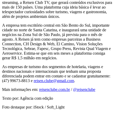
streaming, a Reisen Club TV, que gerará conteúdos exclusivos para
mais de 150 países. Uma plataforma cuja ideia básica é levar ao
telespectador curiosidades sobre turismo, viagens e gastronomia,
além de projetos ambientais únicos.
A empresa tem escritório central em São Bento do Sul, importante
cidade no norte de Santa Catarina, e inaugurará uma unidade de
negócios na Zona Sul de São Paulo, já prevista para o mês de
agosto. A Reisen já tem como empresas parceiras a Business
Connection, CH Design & Web, El Camino, Vision Soluções
Tecnológica, Sebrae, Fapesc, Grupo Press, Revista Qual Viagem e
Aeroservice. Estima-se que em seis meses a plataforma consiga
gerar R$ 1,5 milhão em negócios.
As empresas de turismo dos segmentos de hotelaria, viagens e
destinos nacionais e internacionais que tenham uma proposta
diferenciada podem entrar em contato e se cadastrar gratuitamente:
(47) 99673-8813 e
reisen.clube@gmail.com
.
Mais informações em:
reisenclube.com.br
/
@reisenclube
Texto por: Agência com edição
Foto destaque por: iStock / Soft_Light