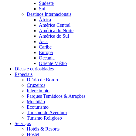
Sudeste
Sul
Destinos Internacionais
África
América Central
América do Norte
América do Sul
Ásia
Caribe
Europa
Oceania
Oriente Médio
Dicas e curiosidades
Especiais
Diário de Bordo
Cruzeiros
Intercâmbio
Parques Temáticos & Atrações
Mochilão
Ecoturismo
Turismo de Aventura
Turismo Religioso
Serviços
Hotéis & Resorts
Hostel