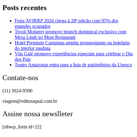
Posts recentes
Feira AVIRRP 2026 chega à 28ª edição com 95% dos
estandes ocupados
Tivoli Mofarrej promove brunch dominical exclusivo com
Mesa Lindt no Must Restaurant
Hotel Premium Campinas amplia protagonismo na hotelaria
do interior paulista
Vila Galé promove experiências especiais para celebrar o Dia
dos Pais
Teatro Amazonas entra para a lista de patrimônios da Unesco
Contate-nos
(11) 3024-9500
viagem@editoraqual.com.br
Assine nossa newslleter
[sibwp_form id=22]