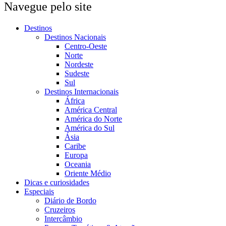
Navegue pelo site
Destinos
Destinos Nacionais
Centro-Oeste
Norte
Nordeste
Sudeste
Sul
Destinos Internacionais
África
América Central
América do Norte
América do Sul
Ásia
Caribe
Europa
Oceania
Oriente Médio
Dicas e curiosidades
Especiais
Diário de Bordo
Cruzeiros
Intercâmbio