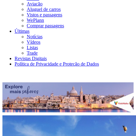
Aviação
Aluguel de carros
Vistos e passagens
WePlann
Comprar passagens
Últimas
Notícias
Vídeos
Listas
Trade
Revistas Digitais
Política de Privacidade e Proteção de Dados