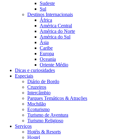
Sudeste
Sul
Destinos Internacionais
África
América Central
América do Norte
América do Sul
Ásia
Caribe
Europa
Oceania
Oriente Médio
Dicas e curiosidades
Especiais
Diário de Bordo
Cruzeiros
Intercâmbio
Parques Temáticos & Atrações
Mochilão
Ecoturismo
Turismo de Aventura
Turismo Religioso
Serviços
Hotéis & Resorts
Hostel