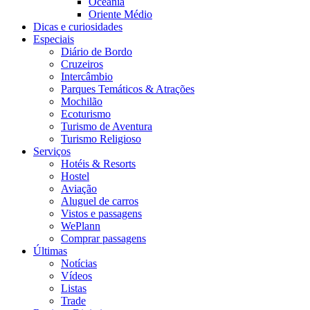
Oceania
Oriente Médio
Dicas e curiosidades
Especiais
Diário de Bordo
Cruzeiros
Intercâmbio
Parques Temáticos & Atrações
Mochilão
Ecoturismo
Turismo de Aventura
Turismo Religioso
Serviços
Hotéis & Resorts
Hostel
Aviação
Aluguel de carros
Vistos e passagens
WePlann
Comprar passagens
Últimas
Notícias
Vídeos
Listas
Trade