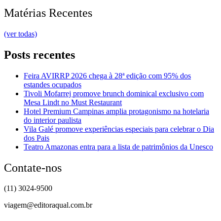
Matérias Recentes
(ver todas)
Posts recentes
Feira AVIRRP 2026 chega à 28ª edição com 95% dos
estandes ocupados
Tivoli Mofarrej promove brunch dominical exclusivo com
Mesa Lindt no Must Restaurant
Hotel Premium Campinas amplia protagonismo na hotelaria
do interior paulista
Vila Galé promove experiências especiais para celebrar o Dia
dos Pais
Teatro Amazonas entra para a lista de patrimônios da Unesco
Contate-nos
(11) 3024-9500
viagem@editoraqual.com.br