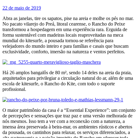
22 de maio de 2019
Abra as janelas, tire os sapatos, pise na areia e molhe os pés no mar.
No pacato vilarejo do Preá, litoral cearense, o Rancho do Peixe
transformou a hospedagem em uma experiência rara. Erguida de
forma sustentável com madeiras locais reaproveitadas na meca
mundial do kitesurfe, a pousada tornou-se referência para
velejadores do mundo inteiro e para famílias e casais que buscam
exclusividade, conforto, imersão na natureza e ventos perfeitos.
Há 26 amplos bangalôs de 80 m², sendo 14 deles na areia da praia,
arquitetados para privilegiar a circulação natural do ar, além de uma
escola de kitesurfe, o Rancho do Kite, com todo o suporte
profissional.
O maior patrimônio da casa é a “Essential Experience”: um conjunto
de percepções e sensações que traz paz e uma versão melhorada de
nós mesmos. Isso tem a ver com a reconexão com a natureza, a
imensa área preservada à beira-mar, os ambientes rústicos e abertos
da pousada, os cantinhos para relaxar, os serviços diferenciados, a
alta gastronomia e a paixão irrestrita do Rancho em oferecer toda