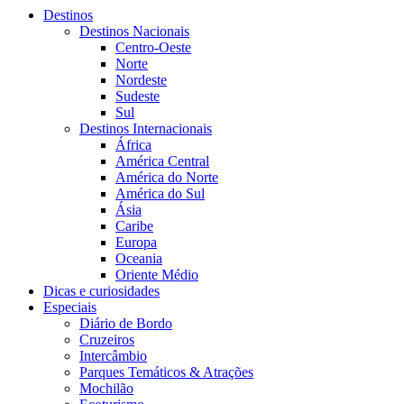
Destinos
Destinos Nacionais
Centro-Oeste
Norte
Nordeste
Sudeste
Sul
Destinos Internacionais
África
América Central
América do Norte
América do Sul
Ásia
Caribe
Europa
Oceania
Oriente Médio
Dicas e curiosidades
Especiais
Diário de Bordo
Cruzeiros
Intercâmbio
Parques Temáticos & Atrações
Mochilão