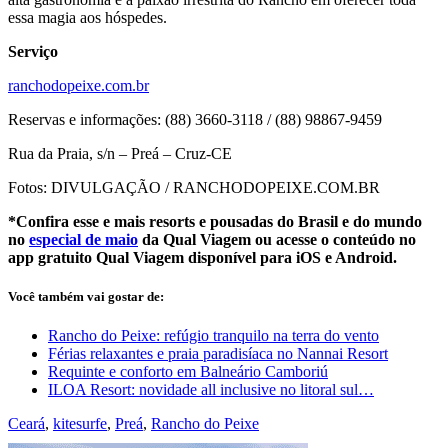
essa magia aos hóspedes.
Serviço
ranchodopeixe.com.br
Reservas e informações: (88) 3660-3118 / (88) 98867-9459
Rua da Praia, s/n – Preá – Cruz-CE
Fotos: DIVULGAÇÃO / RANCHODOPEIXE.COM.BR
*Confira esse e mais resorts e pousadas do Brasil e do mundo
no
especial de maio
da Qual Viagem ou acesse o conteúdo no
app gratuito Qual Viagem disponível para iOS e Android.
Você também vai gostar de:
Rancho do Peixe: refúgio tranquilo na terra do vento
Férias relaxantes e praia paradisíaca no Nannai Resort
Requinte e conforto em Balneário Camboriú
ILOA Resort: novidade all inclusive no litoral sul…
Ceará
,
kitesurfe
,
Preá
,
Rancho do Peixe