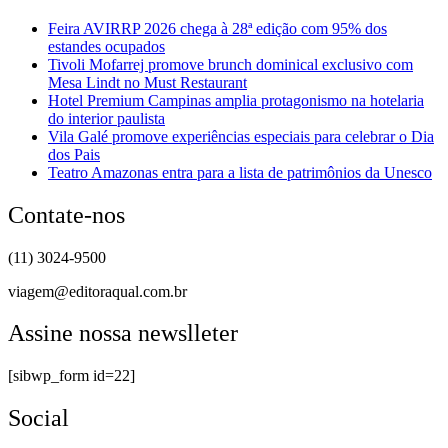
Feira AVIRRP 2026 chega à 28ª edição com 95% dos
estandes ocupados
Tivoli Mofarrej promove brunch dominical exclusivo com
Mesa Lindt no Must Restaurant
Hotel Premium Campinas amplia protagonismo na hotelaria
do interior paulista
Vila Galé promove experiências especiais para celebrar o Dia
dos Pais
Teatro Amazonas entra para a lista de patrimônios da Unesco
Contate-nos
(11) 3024-9500
viagem@editoraqual.com.br
Assine nossa newslleter
[sibwp_form id=22]
Social