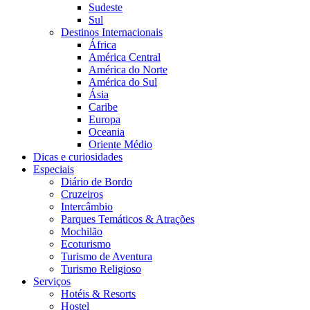
Sudeste
Sul
Destinos Internacionais
África
América Central
América do Norte
América do Sul
Ásia
Caribe
Europa
Oceania
Oriente Médio
Dicas e curiosidades
Especiais
Diário de Bordo
Cruzeiros
Intercâmbio
Parques Temáticos & Atrações
Mochilão
Ecoturismo
Turismo de Aventura
Turismo Religioso
Serviços
Hotéis & Resorts
Hostel