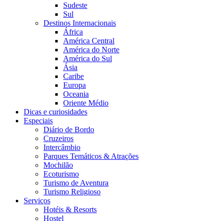
Sudeste
Sul
Destinos Internacionais
África
América Central
América do Norte
América do Sul
Ásia
Caribe
Europa
Oceania
Oriente Médio
Dicas e curiosidades
Especiais
Diário de Bordo
Cruzeiros
Intercâmbio
Parques Temáticos & Atrações
Mochilão
Ecoturismo
Turismo de Aventura
Turismo Religioso
Serviços
Hotéis & Resorts
Hostel