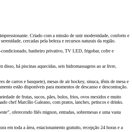
 impressionante. Criado com a missão de unir modernidade, conforto e
renidade, cercadas pela beleza e recursos naturais da região.
condicionado, banheiro privativo, TV LED, frigobar, cofre e
disso, há piscinas aquecidas, seis hidromassagens ao ar livre,
 de carros e basquete), mesas de air hockey, sinuca, tênis de mesa e
mento estão disponíveis para momentos de descanso e descontração.
iedade de frutas, sucos, pães, bolos, frios, ovos mexidos e muito
ado chef Marcílio Galeano, com pratos, lanches, petiscos e drinks.
oeste”, oferecendo filés mignon, entradas, sobremesas e uma vasta
ra em toda a área, estacionamento gratuito, recepção 24 horas e a