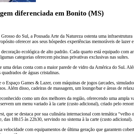
agem diferenciada em Bonito (MS)
 Grosso do Sul, a Pousada Arte da Natureza ostenta uma infraestrutura
ósito oferecer aos seus hóspedes experiências memoráveis de lazer e se
ecoração ecológica de alto padrão. Cada quarto está equipado com ar-
lgumas categorias oferecem piscinas privativas exclusivas nas suítes.
 uma delas conta com a maior parede de vidro da América do Sul. Além 
 quadrados de águas cristalinas.
e o Espaço Games & Lazer, com máquinas de jogos (arcades, simuladores
s. Além disso, cadeiras de massagem, um lounge/bar e áreas de relaxa
é reconhecido como um dos melhores da região, oferecendo uma ampla var
 servem um menu variado à la carte (custo adicional), criado pelo renom
t, que se destaca por sua culinária internacional com temática “velho 
e, das 18h15 às 22h30, servindo no sistema à la carte (custo adicional).
lta velocidade com equipamentos de última geração que garantem cobertu