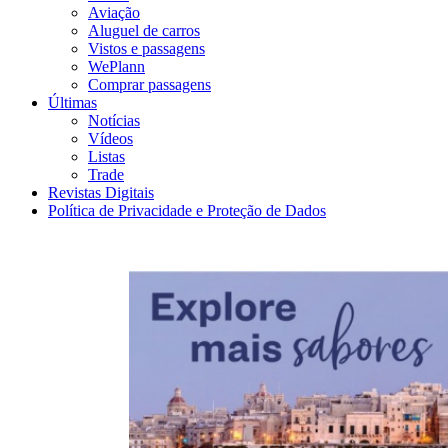
Aviação
Aluguel de carros
Vistos e passagens
WePlann
Comprar passagens
Últimas
Notícias
Vídeos
Listas
Trade
Revistas Digitais
Política de Privacidade e Proteção de Dados