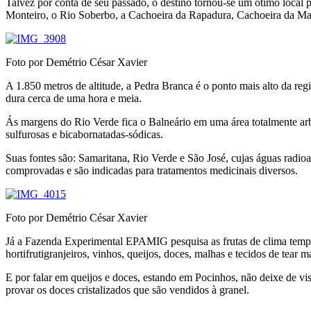
Talvez por conta de seu passado, o destino tornou-se um ótimo local 
Monteiro, o Rio Soberbo, a Cachoeira da Rapadura, Cachoeira da Marg
Foto por Demétrio César Xavier
A 1.850 metros de altitude, a Pedra Branca é o ponto mais alto da reg
dura cerca de uma hora e meia.
Ás margens do Rio Verde fica o Balneário em uma área totalmente arbo
sulfurosas e bicabornatadas-sódicas.
Suas fontes são: Samaritana, Rio Verde e São José, cujas águas radio
comprovadas e são indicadas para tratamentos medicinais diversos.
Foto por Demétrio César Xavier
Já a Fazenda Experimental EPAMIG pesquisa as frutas de clima temper
hortifrutigranjeiros, vinhos, queijos, doces, malhas e tecidos de tear m
E por falar em queijos e doces, estando em Pocinhos, não deixe de vis
provar os doces cristalizados que são vendidos à granel.