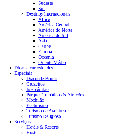
Sudeste
Sul
Destinos Internacionais
África
América Central
América do Norte
América do Sul
Ásia
Caribe
Europa
Oceania
Oriente Médio
Dicas e curiosidades
Especiais
Diário de Bordo
Cruzeiros
Intercâmbio
Parques Temáticos & Atrações
Mochilão
Ecoturismo
Turismo de Aventura
Turismo Religioso
Serviços
Hotéis & Resorts
Hostel