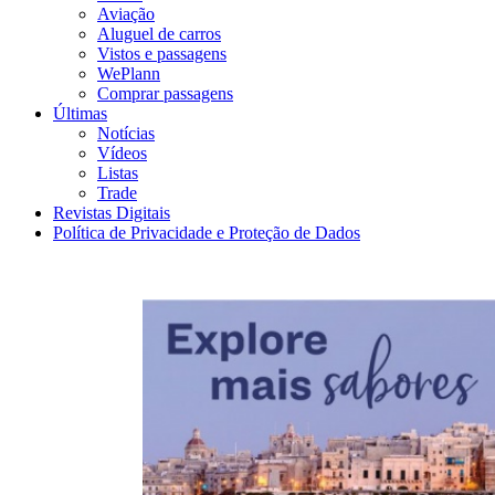
Aviação
Aluguel de carros
Vistos e passagens
WePlann
Comprar passagens
Últimas
Notícias
Vídeos
Listas
Trade
Revistas Digitais
Política de Privacidade e Proteção de Dados