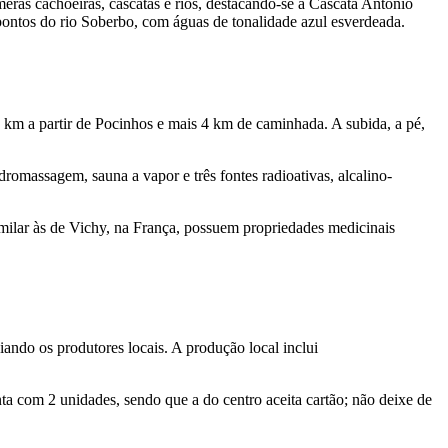
eras cachoeiras, cascatas e rios, destacando-se a Cascata Antônio
pontos do rio Soberbo, com águas de tonalidade azul esverdeada.
5 km a partir de Pocinhos e mais 4 km de caminhada. A subida, a pé,
romassagem, sauna a vapor e três fontes radioativas, alcalino-
imilar às de Vichy, na França, possuem propriedades medicinais
ndo os produtores locais. A produção local inclui
nta com 2 unidades, sendo que a do centro aceita cartão; não deixe de