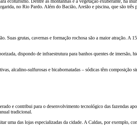
para ecoturismo. Dentre as montanhas e a vegetação exuberante, há inúm
arida, no Rio Pardo. Além do Bacião, Areião e piscina, que são três 
ião. Suas grutas, cavernas e formação rochosa são a maior atração. A 1
rizada, dispondo de infraestrutura para banhos quentes de imersão, hid
ativas, alcalino-sulfurosas e bicabornatadas – sódicas têm composição s
ado e contribui para o desenvolvimento tecnológico das fazendas apoia
anual tradicional.
itar uma das lojas especializadas da cidade. A Caldas, por exemplo, co