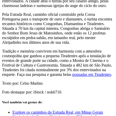
entrevistados. A cidade atrai o turista por seu casario antigo, pelas
charmosas ladeiras e suntuosas igrejas do auge do ciclo do ouro.
Pela Estrada Real, caminho oficial construído pela Coroa
Portuguesa para o transporte de ouro e diamantes, o turista encontra
recantos históricos como Congonhas, Diamantina e Tiradentes.
Situada a 70 km da capital mineira, Congonhas abriga o Santuário
do Senhor Bom Jesus de Matosinhos, onde estão os 12 profetas
esculpidos em pedra-sabão, em tamanho real, pelo mestre
Aleijadinho nos últimos anos de sua vida.
Tradição e memória convivem em harmonia com a atmosfera
cosmopolita que ganhou a pequena Tiradentes após a instalação de
eventos de grande porte na cidade, como a Mostra de Cinema e o
Festival de Cultura e Gastronomia. Situada a 482 km de São Paulo,
Tiradentes foi citada nominalmente por 3% dos entrevistados na
enquete. Faça sua pesquisa e garanta belas
pousadas em Tiradentes
.
Texto por: Celso Martins
Foto destaque por: iStock / nok6716
Você também vai gostar de:
Explore os caminhos da Estrada Real, em Minas Gerais