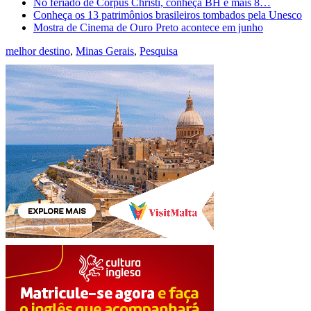
No feriado de Corpus Christi, conheça BH e mais 8…
Conheça os 13 patrimônios brasileiros tombados pela Unesco
Mostra de Cinema de Ouro Preto acontece em junho
melhor destino
,
Minas Gerais
,
Pesquisa