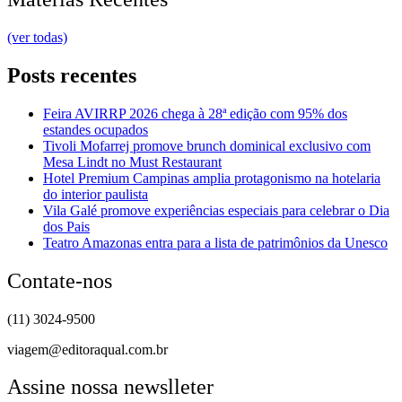
(ver todas)
Posts recentes
Feira AVIRRP 2026 chega à 28ª edição com 95% dos
estandes ocupados
Tivoli Mofarrej promove brunch dominical exclusivo com
Mesa Lindt no Must Restaurant
Hotel Premium Campinas amplia protagonismo na hotelaria
do interior paulista
Vila Galé promove experiências especiais para celebrar o Dia
dos Pais
Teatro Amazonas entra para a lista de patrimônios da Unesco
Contate-nos
(11) 3024-9500
viagem@editoraqual.com.br
Assine nossa newslleter