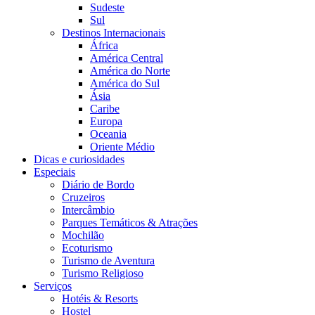
Sudeste
Sul
Destinos Internacionais
África
América Central
América do Norte
América do Sul
Ásia
Caribe
Europa
Oceania
Oriente Médio
Dicas e curiosidades
Especiais
Diário de Bordo
Cruzeiros
Intercâmbio
Parques Temáticos & Atrações
Mochilão
Ecoturismo
Turismo de Aventura
Turismo Religioso
Serviços
Hotéis & Resorts
Hostel