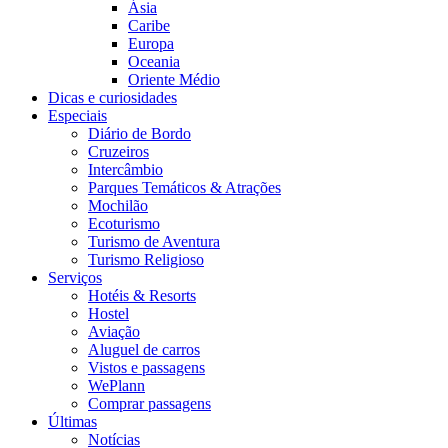
Ásia
Caribe
Europa
Oceania
Oriente Médio
Dicas e curiosidades
Especiais
Diário de Bordo
Cruzeiros
Intercâmbio
Parques Temáticos & Atrações
Mochilão
Ecoturismo
Turismo de Aventura
Turismo Religioso
Serviços
Hotéis & Resorts
Hostel
Aviação
Aluguel de carros
Vistos e passagens
WePlann
Comprar passagens
Últimas
Notícias