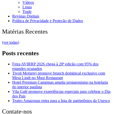
Vídeos
Listas
Trade
Revistas Digitais
Política de Privacidade e Proteção de Dados
Matérias Recentes
(ver todas)
Posts recentes
Feira AVIRRP 2026 chega à 28ª edição com 95% dos
estandes ocupados
Tivoli Mofarrej promove brunch dominical exclusivo com
Mesa Lindt no Must Restaurant
Hotel Premium Campinas amplia protagonismo na hotelaria
do interior paulista
Vila Galé promove experiências especiais para celebrar o Dia
dos Pais
Teatro Amazonas entra para a lista de patrimônios da Unesco
Contate-nos