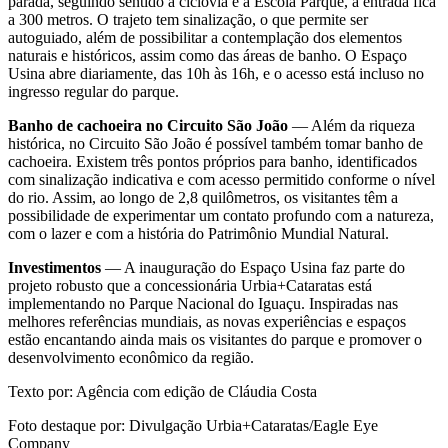
parada, seguindo sentido à ciclovia e à Escola Parque, a entrada fica
a 300 metros. O trajeto tem sinalização, o que permite ser
autoguiado, além de possibilitar a contemplação dos elementos
naturais e históricos, assim como das áreas de banho. O Espaço
Usina abre diariamente, das 10h às 16h, e o acesso está incluso no
ingresso regular do parque.
Banho de cachoeira no Circuito São João
— Além da riqueza
histórica, no Circuito São João é possível também tomar banho de
cachoeira. Existem três pontos próprios para banho, identificados
com sinalização indicativa e com acesso permitido conforme o nível
do rio. Assim, ao longo de 2,8 quilômetros, os visitantes têm a
possibilidade de experimentar um contato profundo com a natureza,
com o lazer e com a história do Patrimônio Mundial Natural.
Investimentos
— A inauguração do Espaço Usina faz parte do
projeto robusto que a concessionária Urbia+Cataratas está
implementando no Parque Nacional do Iguaçu. Inspiradas nas
melhores referências mundiais, as novas experiências e espaços
estão encantando ainda mais os visitantes do parque e promover o
desenvolvimento econômico da região.
Texto por: Agência com edição de Cláudia Costa
Foto destaque por: Divulgação
Urbia+Cataratas/Eagle Eye
Company