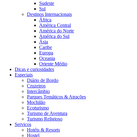
Sudeste
Sul
Destinos Internacionais
África
América Central
América do Norte
América do Sul
Ásia
Caribe
Europa
Oceania
Oriente Médio
Dicas e curiosidades
Especiais
Diário de Bordo
Cruzeiros
Intercâmbio
Parques Temáticos & Atrações
Mochilão
Ecoturismo
Turismo de Aventura
Turismo Religioso
Serviços
Hotéis & Resorts
Hostel