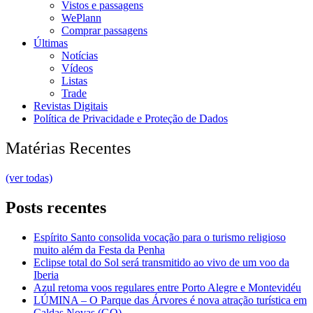
Vistos e passagens
WePlann
Comprar passagens
Últimas
Notícias
Vídeos
Listas
Trade
Revistas Digitais
Política de Privacidade e Proteção de Dados
Matérias Recentes
(ver todas)
Posts recentes
Espírito Santo consolida vocação para o turismo religioso
muito além da Festa da Penha
Eclipse total do Sol será transmitido ao vivo de um voo da
Iberia
Azul retoma voos regulares entre Porto Alegre e Montevidéu
LÚMINA – O Parque das Árvores é nova atração turística em
Caldas Novas (GO)