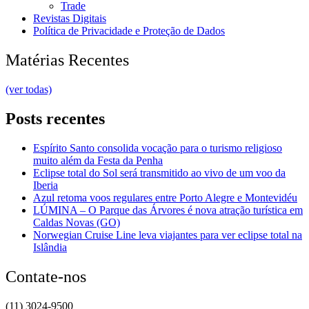
Trade
Revistas Digitais
Política de Privacidade e Proteção de Dados
Matérias Recentes
(ver todas)
Posts recentes
Espírito Santo consolida vocação para o turismo religioso
muito além da Festa da Penha
Eclipse total do Sol será transmitido ao vivo de um voo da
Iberia
Azul retoma voos regulares entre Porto Alegre e Montevidéu
LÚMINA – O Parque das Árvores é nova atração turística em
Caldas Novas (GO)
Norwegian Cruise Line leva viajantes para ver eclipse total na
Islândia
Contate-nos
(11) 3024-9500