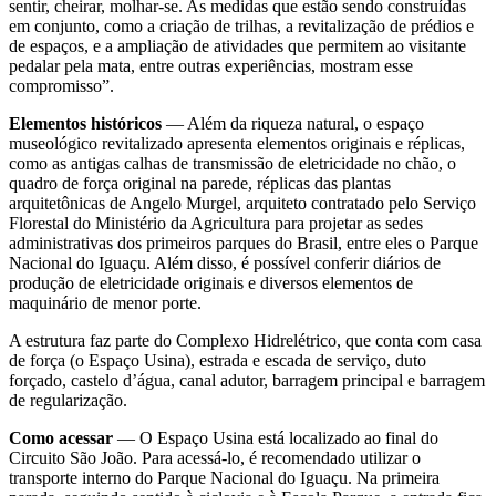
sentir, cheirar, molhar-se. As medidas que estão sendo construídas
em conjunto, como a criação de trilhas, a revitalização de prédios e
de espaços, e a ampliação de atividades que permitem ao visitante
pedalar pela mata, entre outras experiências, mostram esse
compromisso”.
Elementos históricos
— Além da riqueza natural, o espaço
museológico revitalizado apresenta elementos originais e réplicas,
como as antigas calhas de transmissão de eletricidade no chão, o
quadro de força original na parede, réplicas das plantas
arquitetônicas de Angelo Murgel, arquiteto contratado pelo Serviço
Florestal do Ministério da Agricultura para projetar as sedes
administrativas dos primeiros parques do Brasil, entre eles o Parque
Nacional do Iguaçu. Além disso, é possível conferir diários de
produção de eletricidade originais e diversos elementos de
maquinário de menor porte.
A estrutura faz parte do Complexo Hidrelétrico, que conta com casa
de força (o Espaço Usina), estrada e escada de serviço, duto
forçado, castelo d’água, canal adutor, barragem principal e barragem
de regularização.
Como acessar
— O Espaço Usina está localizado ao final do
Circuito São João. Para acessá-lo, é recomendado utilizar o
transporte interno do Parque Nacional do Iguaçu. Na primeira