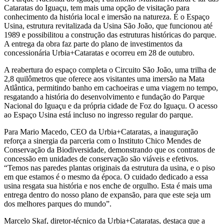
Cataratas do Iguaçu, tem mais uma opção de visitação para
conhecimento da história local e imersão na natureza. É o Espaço
Usina, estrutura revitalizada da Usina São João, que funcionou até
1989 e possibilitou a construção das estruturas históricas do parque.
A entrega da obra faz parte do plano de investimentos da
concessionária Urbia+Cataratas e ocorreu em 28 de outubro.
A reabertura do espaço completa o Circuito São João, uma trilha de
2,8 quilômetros que oferece aos visitantes uma imersão na Mata
Atlântica, permitindo banho em cachoeiras e uma viagem no tempo,
resgatando a história do desenvolvimento e fundação do Parque
Nacional do Iguaçu e da própria cidade de Foz do Iguaçu. O acesso
ao Espaço Usina está incluso no ingresso regular do parque.
Para Mario Macedo, CEO da Urbia+Cataratas, a inauguração
reforça a sinergia da parceria com o Instituto Chico Mendes de
Conservação da Biodiversidade, demonstrando que os contratos de
concessão em unidades de conservação são viáveis e efetivos.
“Temos nas paredes plantas originais da estrutura da usina, e o piso
em que estamos é o mesmo da época. O cuidado dedicado a essa
usina resgata sua história e nos enche de orgulho. Esta é mais uma
entrega dentro do nosso plano de expansão, para que este seja um
dos melhores parques do mundo”.
Marcelo Skaf, diretor-técnico da Urbia+Cataratas, destaca que a