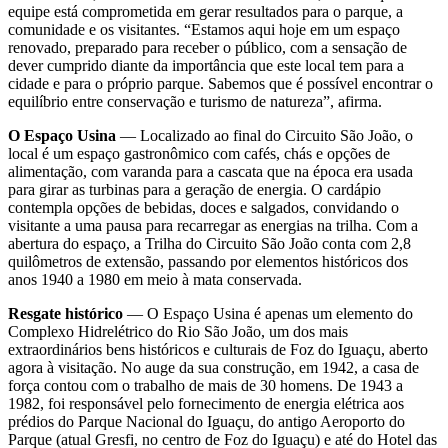
equipe está comprometida em gerar resultados para o parque, a
comunidade e os visitantes. “Estamos aqui hoje em um espaço
renovado, preparado para receber o público, com a sensação de
dever cumprido diante da importância que este local tem para a
cidade e para o próprio parque. Sabemos que é possível encontrar o
equilíbrio entre conservação e turismo de natureza”, afirma.
O Espaço Usina
— Localizado ao final do Circuito São João, o
local é um espaço gastronômico com cafés, chás e opções de
alimentação, com varanda para a cascata que na época era usada
para girar as turbinas para a geração de energia. O cardápio
contempla opções de bebidas, doces e salgados, convidando o
visitante a uma pausa para recarregar as energias na trilha. Com a
abertura do espaço, a Trilha do Circuito São João conta com 2,8
quilômetros de extensão, passando por elementos históricos dos
anos 1940 a 1980 em meio à mata conservada.
Resgate histórico
— O Espaço Usina é apenas um elemento do
Complexo Hidrelétrico do Rio São João, um dos mais
extraordinários bens históricos e culturais de Foz do Iguaçu, aberto
agora à visitação. No auge da sua construção, em 1942, a casa de
força contou com o trabalho de mais de 30 homens. De 1943 a
1982, foi responsável pelo fornecimento de energia elétrica aos
prédios do Parque Nacional do Iguaçu, do antigo Aeroporto do
Parque (atual Gresfi, no centro de Foz do Iguaçu) e até do Hotel das