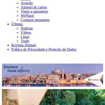
Aviação
Aluguel de carros
Vistos e passagens
WePlann
Comprar passagens
Últimas
Notícias
Vídeos
Listas
Trade
Revistas Digitais
Política de Privacidade e Proteção de Dados