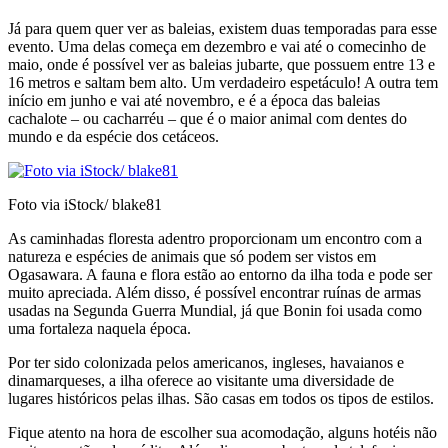
Já para quem quer ver as baleias, existem duas temporadas para esse
evento. Uma delas começa em dezembro e vai até o comecinho de
maio, onde é possível ver as baleias jubarte, que possuem entre 13 e
16 metros e saltam bem alto. Um verdadeiro espetáculo! A outra tem
início em junho e vai até novembro, e é a época das baleias
cachalote – ou cacharréu – que é o maior animal com dentes do
mundo e da espécie dos cetáceos.
Foto via iStock/ blake81
As caminhadas floresta adentro proporcionam um encontro com a
natureza e espécies de animais que só podem ser vistos em
Ogasawara. A fauna e flora estão ao entorno da ilha toda e pode ser
muito apreciada. Além disso, é possível encontrar ruínas de armas
usadas na Segunda Guerra Mundial, já que Bonin foi usada como
uma fortaleza naquela época.
Por ter sido colonizada pelos americanos, ingleses, havaianos e
dinamarqueses, a ilha oferece ao visitante uma diversidade de
lugares históricos pelas ilhas. São casas em todos os tipos de estilos.
Fique atento na hora de escolher sua acomodação, alguns hotéis não