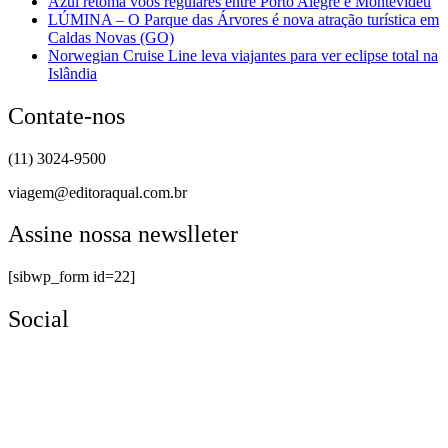
Azul retoma voos regulares entre Porto Alegre e Montevidéu
LÚMINA – O Parque das Árvores é nova atração turística em
Caldas Novas (GO)
Norwegian Cruise Line leva viajantes para ver eclipse total na
Islândia
Contate-nos
(11) 3024-9500
viagem@editoraqual.com.br
Assine nossa newslleter
[sibwp_form id=22]
Social