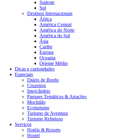
Sudeste
Sul
Destinos Internacionais
África
América Central
América do Norte
América do Sul
Ásia
Caribe
Europa
Oceania
Oriente Médio
Dicas e curiosidades
Especiais
Diário de Bordo
Cruzeiros
Intercâmbio
Parques Temáticos & Atrações
Mochilão
Ecoturismo
Turismo de Aventura
Turismo Religioso
Serviços
Hotéis & Resorts
Hostel