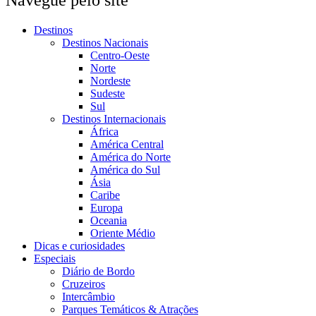
Navegue pelo site
Destinos
Destinos Nacionais
Centro-Oeste
Norte
Nordeste
Sudeste
Sul
Destinos Internacionais
África
América Central
América do Norte
América do Sul
Ásia
Caribe
Europa
Oceania
Oriente Médio
Dicas e curiosidades
Especiais
Diário de Bordo
Cruzeiros
Intercâmbio
Parques Temáticos & Atrações