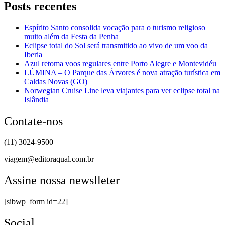
Posts recentes
Espírito Santo consolida vocação para o turismo religioso
muito além da Festa da Penha
Eclipse total do Sol será transmitido ao vivo de um voo da
Iberia
Azul retoma voos regulares entre Porto Alegre e Montevidéu
LÚMINA – O Parque das Árvores é nova atração turística em
Caldas Novas (GO)
Norwegian Cruise Line leva viajantes para ver eclipse total na
Islândia
Contate-nos
(11) 3024-9500
viagem@editoraqual.com.br
Assine nossa newslleter
[sibwp_form id=22]
Social