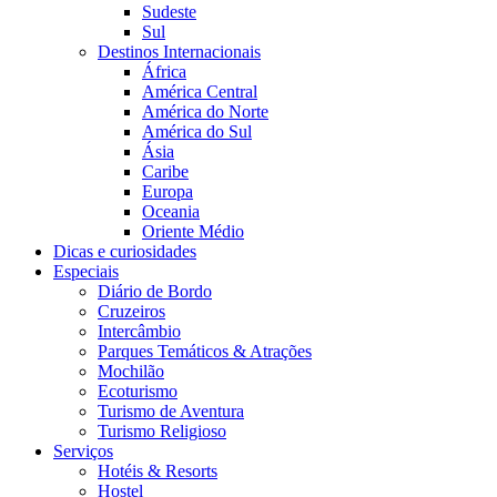
Sudeste
Sul
Destinos Internacionais
África
América Central
América do Norte
América do Sul
Ásia
Caribe
Europa
Oceania
Oriente Médio
Dicas e curiosidades
Especiais
Diário de Bordo
Cruzeiros
Intercâmbio
Parques Temáticos & Atrações
Mochilão
Ecoturismo
Turismo de Aventura
Turismo Religioso
Serviços
Hotéis & Resorts
Hostel