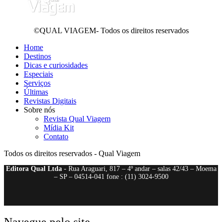
©QUAL VIAGEM- Todos os direitos reservados
Home
Destinos
Dicas e curiosidades
Especiais
Serviços
Últimas
Revistas Digitais
Sobre nós
Revista Qual Viagem
Mídia Kit
Contato
Todos os direitos reservados - Qual Viagem
Editora Qual Ltda
- Rua Araguari, 817 – 4º andar – salas 42/43 – Moema
– SP – 04514-041 fone : (11) 3024-9500