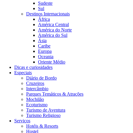
Sudeste
Sul
Destinos Internacionais
África
América Central
América do Norte
América do Sul
Ásia
Caribe
Europa
Oceania
Oriente Médio
Dicas e curiosidades
Especiais
Diário de Bordo
Cruzeiros
Intercâmbio
Parques Temáticos & Atrações
Mochilão
Ecoturismo
Turismo de Aventura
Turismo Religioso
Serviços
Hotéis & Resorts
Hostel