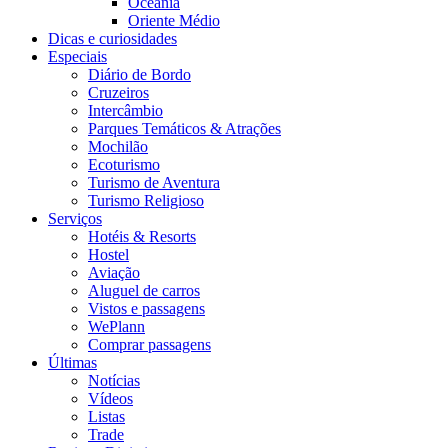
Oceania
Oriente Médio
Dicas e curiosidades
Especiais
Diário de Bordo
Cruzeiros
Intercâmbio
Parques Temáticos & Atrações
Mochilão
Ecoturismo
Turismo de Aventura
Turismo Religioso
Serviços
Hotéis & Resorts
Hostel
Aviação
Aluguel de carros
Vistos e passagens
WePlann
Comprar passagens
Últimas
Notícias
Vídeos
Listas
Trade