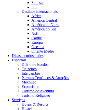
Sudeste
Sul
Destinos Internacionais
África
América Central
América do Norte
América do Sul
Ásia
Caribe
Europa
Oceania
Oriente Médio
Dicas e curiosidades
Especiais
Diário de Bordo
Cruzeiros
Intercâmbio
Parques Temáticos & Atrações
Mochilão
Ecoturismo
Turismo de Aventura
Turismo Religioso
Serviços
Hotéis & Resorts
Hostel