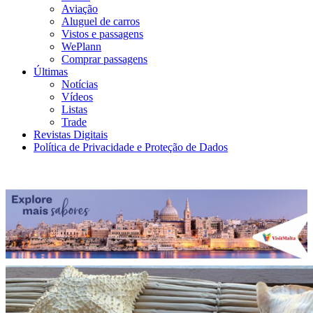
Aviação
Aluguel de carros
Vistos e passagens
WePlann
Comprar passagens
Últimas
Notícias
Vídeos
Listas
Trade
Revistas Digitais
Política de Privacidade e Proteção de Dados