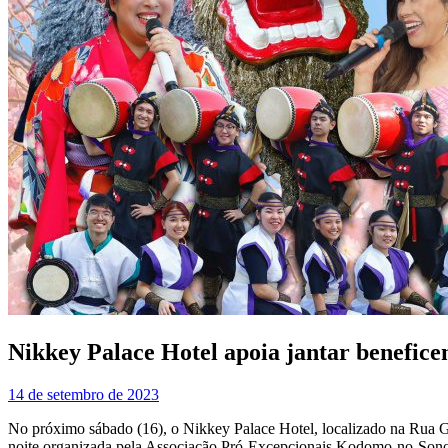
Nikkey Palace Hotel apoia jantar benefic
14 de setembro de 2023
No próximo sábado (16), o Nikkey Palace Hotel, localizado na Rua G
noite organizada pela Associação Pró-Excepcionais Kodomo-no-Sono vai