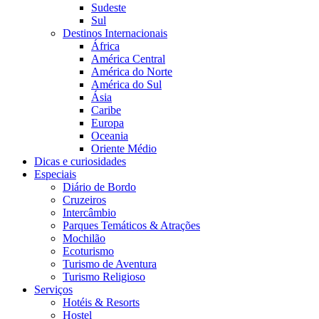
Sudeste
Sul
Destinos Internacionais
África
América Central
América do Norte
América do Sul
Ásia
Caribe
Europa
Oceania
Oriente Médio
Dicas e curiosidades
Especiais
Diário de Bordo
Cruzeiros
Intercâmbio
Parques Temáticos & Atrações
Mochilão
Ecoturismo
Turismo de Aventura
Turismo Religioso
Serviços
Hotéis & Resorts
Hostel