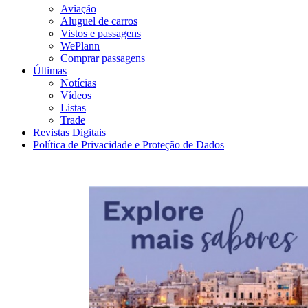
Aviação
Aluguel de carros
Vistos e passagens
WePlann
Comprar passagens
Últimas
Notícias
Vídeos
Listas
Trade
Revistas Digitais
Política de Privacidade e Proteção de Dados