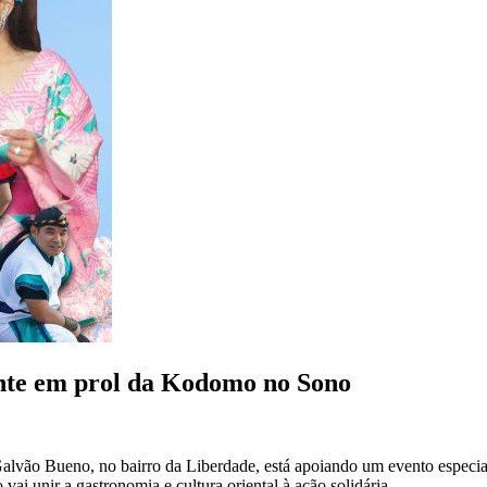
ente em prol da Kodomo no Sono
alvão Bueno, no bairro da Liberdade, está apoiando um evento especi
 unir a gastronomia e cultura oriental à ação solidária.