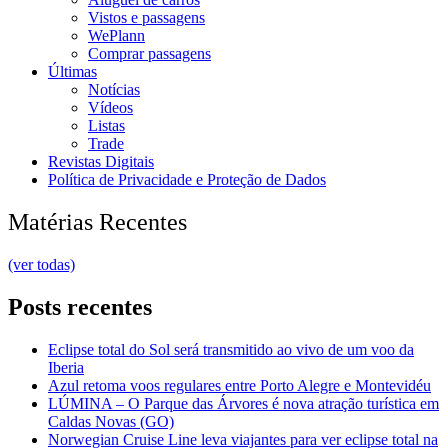
Vistos e passagens
WePlann
Comprar passagens
Últimas
Notícias
Vídeos
Listas
Trade
Revistas Digitais
Política de Privacidade e Proteção de Dados
Matérias Recentes
(ver todas)
Posts recentes
Eclipse total do Sol será transmitido ao vivo de um voo da
Iberia
Azul retoma voos regulares entre Porto Alegre e Montevidéu
LÚMINA – O Parque das Árvores é nova atração turística em
Caldas Novas (GO)
Norwegian Cruise Line leva viajantes para ver eclipse total na