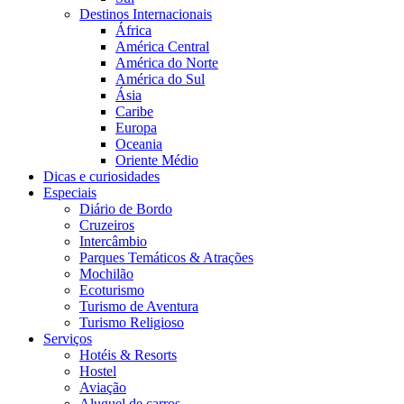
Destinos Internacionais
África
América Central
América do Norte
América do Sul
Ásia
Caribe
Europa
Oceania
Oriente Médio
Dicas e curiosidades
Especiais
Diário de Bordo
Cruzeiros
Intercâmbio
Parques Temáticos & Atrações
Mochilão
Ecoturismo
Turismo de Aventura
Turismo Religioso
Serviços
Hotéis & Resorts
Hostel
Aviação
Aluguel de carros