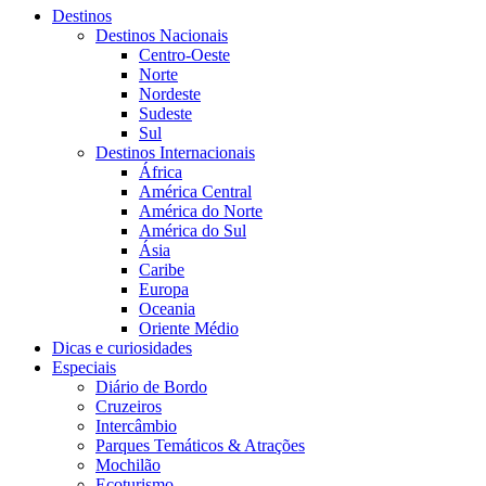
Destinos
Destinos Nacionais
Centro-Oeste
Norte
Nordeste
Sudeste
Sul
Destinos Internacionais
África
América Central
América do Norte
América do Sul
Ásia
Caribe
Europa
Oceania
Oriente Médio
Dicas e curiosidades
Especiais
Diário de Bordo
Cruzeiros
Intercâmbio
Parques Temáticos & Atrações
Mochilão
Ecoturismo