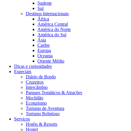
Sudeste
Sul
Destinos Internacionais
África
América Central
América do Norte
América do Sul
Ásia
Caribe
Europa
Oceania
Oriente Médio
Dicas e curiosidades
Especiais
Diário de Bordo
Cruzeiros
Intercâmbio
Parques Temáticos & Atrações
Mochilão
Ecoturismo
Turismo de Aventura
Turismo Religioso
Serviços
Hotéis & Resorts
Hostel