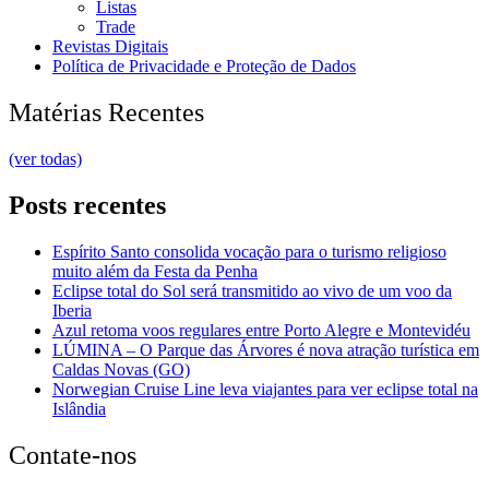
Listas
Trade
Revistas Digitais
Política de Privacidade e Proteção de Dados
Matérias Recentes
(ver todas)
Posts recentes
Espírito Santo consolida vocação para o turismo religioso
muito além da Festa da Penha
Eclipse total do Sol será transmitido ao vivo de um voo da
Iberia
Azul retoma voos regulares entre Porto Alegre e Montevidéu
LÚMINA – O Parque das Árvores é nova atração turística em
Caldas Novas (GO)
Norwegian Cruise Line leva viajantes para ver eclipse total na
Islândia
Contate-nos