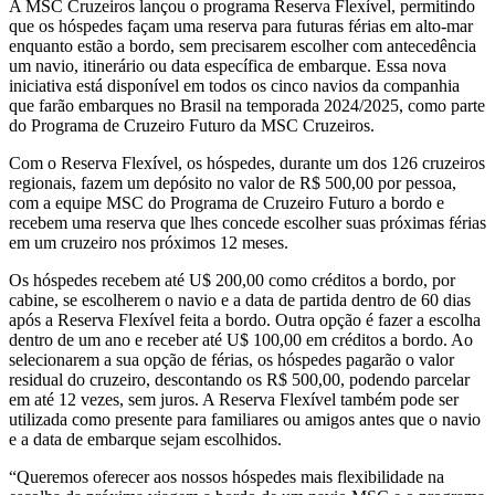
A MSC Cruzeiros lançou o programa Reserva Flexível, permitindo
que os hóspedes façam uma reserva para futuras férias em alto-mar
enquanto estão a bordo, sem precisarem escolher com antecedência
um navio, itinerário ou data específica de embarque. Essa nova
iniciativa está disponível em todos os cinco navios da companhia
que farão embarques no Brasil na temporada 2024/2025, como parte
do Programa de Cruzeiro Futuro da MSC Cruzeiros.
Com o Reserva Flexível, os hóspedes, durante um dos 126 cruzeiros
regionais, fazem um depósito no valor de R$ 500,00 por pessoa,
com a equipe MSC do Programa de Cruzeiro Futuro a bordo e
recebem uma reserva que lhes concede escolher suas próximas férias
em um cruzeiro nos próximos 12 meses.
Os hóspedes recebem até U$ 200,00 como créditos a bordo, por
cabine, se escolherem o navio e a data de partida dentro de 60 dias
após a Reserva Flexível feita a bordo. Outra opção é fazer a escolha
dentro de um ano e receber até U$ 100,00 em créditos a bordo. Ao
selecionarem a sua opção de férias, os hóspedes pagarão o valor
residual do cruzeiro, descontando os R$ 500,00, podendo parcelar
em até 12 vezes, sem juros. A Reserva Flexível também pode ser
utilizada como presente para familiares ou amigos antes que o navio
e a data de embarque sejam escolhidos.
“Queremos oferecer aos nossos hóspedes mais flexibilidade na