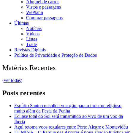
Aluguel de carros
Vistos e passagens
WePlann
Comprar passagens
Últimas
Notícias
Vídeos
Listas
Trade
Revistas Digitais
Política de Privacidade e Proteção de Dados
Matérias Recentes
(ver todas)
Posts recentes
Espírito Santo consolida vocação para o turismo religioso
muito além da Festa da Penha
Eclipse total do Sol será transmitido ao vivo de um voo da
Iberia
Azul retoma voos regulares entre Porto Alegre e Montevidéu
LÚMINA – O Parque das Árvores é nova atração turística em