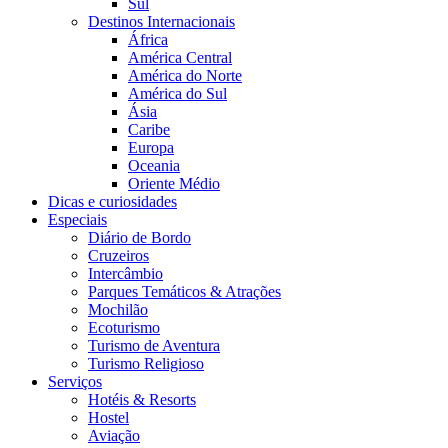
Sul
Destinos Internacionais
África
América Central
América do Norte
América do Sul
Ásia
Caribe
Europa
Oceania
Oriente Médio
Dicas e curiosidades
Especiais
Diário de Bordo
Cruzeiros
Intercâmbio
Parques Temáticos & Atrações
Mochilão
Ecoturismo
Turismo de Aventura
Turismo Religioso
Serviços
Hotéis & Resorts
Hostel
Aviação