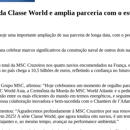
a Classe World e amplia parceria com o est
hoje uma importante ampliação de sua parceria de longa data, com o pe
para celebrar marcos significativos da construção naval de outros doi
to total da MSC Cruzeiros nos quatro navios encomendados na França, 
no país chega a 10,5 bilhões de euros, refletindo a confiança no futu
do Grupo MSC, afirmou: “Hoje celebramos um momento de orgulho para
SC World Asia, a Cerimônia da Moeda do MSC World Atlantic e o pedid
 estão entre os mais eficientes do mundo em termos energéticos, e se
nossa colaboração inovadora e bem-sucedida com o Chantiers de l’Atlan
lementou: “Agradecemos profundamente à MSC Cruzeiros por sua renovad
2025! A série Classe World, que agora totaliza oito navios, é um tes
viajantes e, ao mesmo tempo, avançar na performance ambiental.”