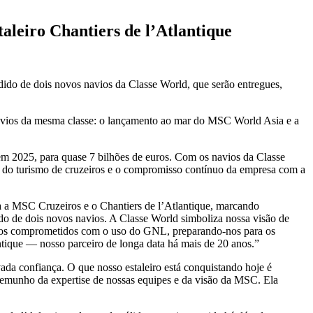
aleiro Chantiers de l’Atlantique
dido de dois novos navios da Classe World, que serão entregues,
s navios da mesma classe: o lançamento ao mar do MSC World Asia e a
em 2025, para quase 7 bilhões de euros. Com os navios da Classe
ro do turismo de cruzeiros e o compromisso contínuo da empresa com a
 a MSC Cruzeiros e o Chantiers de l’Atlantique, marcando
o de dois novos navios. A Classe World simboliza nossa visão de
guimos comprometidos com o uso do GNL, preparando-nos para os
tique — nosso parceiro de longa data há mais de 20 anos.”
a confiança. O que nosso estaleiro está conquistando hoje é
temunho da expertise de nossas equipes e da visão da MSC. Ela