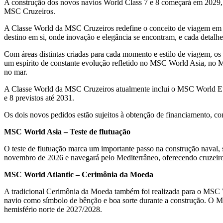
A construção dos novos navios World Class 7 e 8 começará em 2029, d
MSC Cruzeiros.
A Classe World da MSC Cruzeiros redefine o conceito de viagem em a
destino em si, onde inovação e elegância se encontram, e cada detalh
Com áreas distintas criadas para cada momento e estilo de viagem, os
um espírito de constante evolução refletido no MSC World Asia, no 
no mar.
A Classe World da MSC Cruzeiros atualmente inclui o MSC World Eu
e 8 previstos até 2031.
Os dois novos pedidos estão sujeitos à obtenção de financiamento, con
MSC World Asia – Teste de flutuação
O teste de flutuação marca um importante passo na construção naval,
novembro de 2026 e navegará pelo Mediterrâneo, oferecendo cruzeiros
MSC World Atlantic – Cerimônia da Moeda
A tradicional Cerimônia da Moeda também foi realizada para o MSC 
navio como símbolo de bênção e boa sorte durante a construção. O MS
hemisfério norte de 2027/2028.