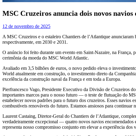
MSC Cruzeiros anuncia dois novos navios d
12 de novembro de 2025
A MSC Cruzeiros e o estaleiro Chantiers de l’Atlantique anunciaram 
respectivamente, em 2030 e 2031.
O anúncio foi feito durante um evento em Saint-Nazaire, na França, 
cerimônia da moeda do MSC World Atlantic.
Avaliado em 3,5 bilhões de euros, o novo pedido eleva o investimen
World atualmente em construção, o investimento direto da Companhia 
excelência da construção naval da França e em toda a Europa.
Pierfrancesco Vago, Presidente Executivo da Divisão de Cruzeiros 
importantes marcos para o nosso futuro — o teste de flutuação do M
estabelecer novos padrões para o futuro dos cruzeiros. Esses navios
combustíveis renováveis do futuro. Estamos ansiosos para continuar 
Laurent Castaing, Diretor-Geral do Chantiers de l’Atlantique, comp
verdadeiramente excepcional — quatro novos navios encomendados em 
representa nosso compromisso conjunto em elevar a experiência dos 