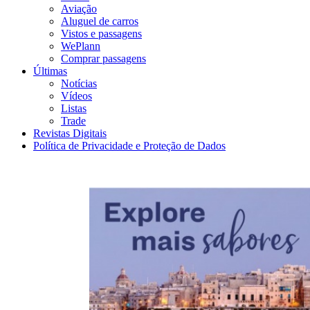
Aviação
Aluguel de carros
Vistos e passagens
WePlann
Comprar passagens
Últimas
Notícias
Vídeos
Listas
Trade
Revistas Digitais
Política de Privacidade e Proteção de Dados