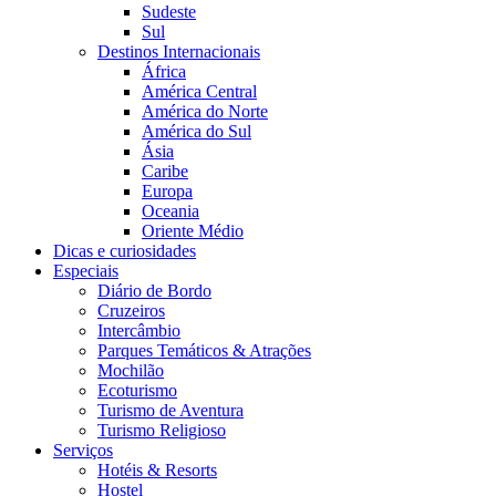
Sudeste
Sul
Destinos Internacionais
África
América Central
América do Norte
América do Sul
Ásia
Caribe
Europa
Oceania
Oriente Médio
Dicas e curiosidades
Especiais
Diário de Bordo
Cruzeiros
Intercâmbio
Parques Temáticos & Atrações
Mochilão
Ecoturismo
Turismo de Aventura
Turismo Religioso
Serviços
Hotéis & Resorts
Hostel