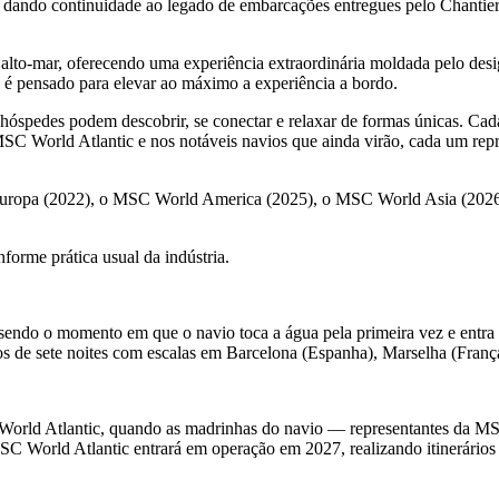
ando continuidade ao legado de embarcações entregues pelo Chantiers 
lto-mar, oferecendo uma experiência extraordinária moldada pelo desig
e é pensado para elevar ao máximo a experiência a bordo.
 hóspedes podem descobrir, se conectar e relaxar de formas únicas. Cad
MSC World Atlantic e nos notáveis navios que ainda virão, cada um re
ropa (2022), o MSC World America (2025), o MSC World Asia (2026) 
forme prática usual da indústria.
 sendo o momento em que o navio toca a água pela primeira vez e entr
 de sete noites com escalas em Barcelona (Espanha), Marselha (França),
World Atlantic, quando as madrinhas do navio — representantes da M
C World Atlantic entrará em operação em 2027, realizando itinerários 