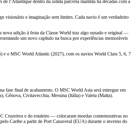
de l’Atlantique dentro da sólida parceria mantida há décadas com a
n visionário e imaginação sem limites. Cada navio é um verdadeiro
a nova adição à frota da Classe World traz algo ousado e original —
presentando um novo capítulo na busca por experiências memoráveis
e o MSC World Atlantic (2027), com os navios World Class 5, 6, 7
a na fase final de acabamento. O MSC World Asia será entregue em
 Gênova, Civitavecchia, Messina (Itália) e Valeta (Malta).
SC Cruzeiros e do estaleiro — colocaram moedas comemorativas no
pelo Caribe a partir de Port Canaveral (EUA) durante o inverno do