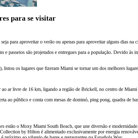
es para se visitar
, seja para aproveitar o verão ou apenas para aproveitar alguns dias n
s e passeios são projetados e entregues para a população. Devido às in
istou os lugares que fizeram Miami se tornar um dos melhores lugares, 
ao ar livre de 16 km, ligando a região de Brickell, no centro de Miami 
berta ao público e conta com mesas de dominó, ping pong, quadra de bas
eles estão o Moxy Miami South Beach, que une diversão e modernidade
Collection by Hilton é alimentado exclusivamente por energia renováve
é próximo ao vilarejo de bares e restaurantes na Española Way.