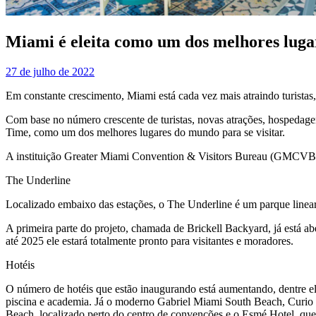
Miami é eleita como um dos melhores lugar
27 de julho de 2022
Em constante crescimento, Miami está cada vez mais atraindo turistas
Com base no número crescente de turistas, novas atrações, hospedagen
Time, como um dos melhores lugares do mundo para se visitar.
A instituição Greater Miami Convention & Visitors Bureau (GMCVB), l
The Underline
Localizado embaixo das estações, o The Underline é um parque linear 
A primeira parte do projeto, chamada de Brickell Backyard, já está a
até 2025 ele estará totalmente pronto para visitantes e moradores.
Hotéis
O número de hotéis que estão inaugurando está aumentando, dentre 
piscina e academia. Já o moderno Gabriel Miami South Beach, Curio 
Beach, localizado perto do centro de convenções e o Esmé Hotel, que 