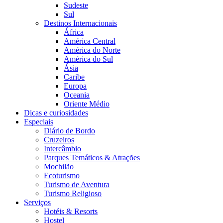
Sudeste
Sul
Destinos Internacionais
África
América Central
América do Norte
América do Sul
Ásia
Caribe
Europa
Oceania
Oriente Médio
Dicas e curiosidades
Especiais
Diário de Bordo
Cruzeiros
Intercâmbio
Parques Temáticos & Atrações
Mochilão
Ecoturismo
Turismo de Aventura
Turismo Religioso
Serviços
Hotéis & Resorts
Hostel