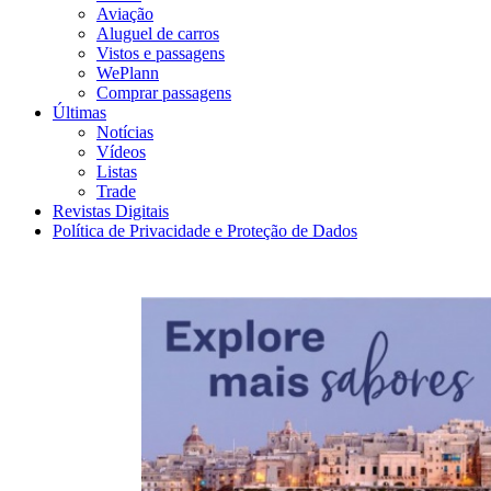
Aviação
Aluguel de carros
Vistos e passagens
WePlann
Comprar passagens
Últimas
Notícias
Vídeos
Listas
Trade
Revistas Digitais
Política de Privacidade e Proteção de Dados