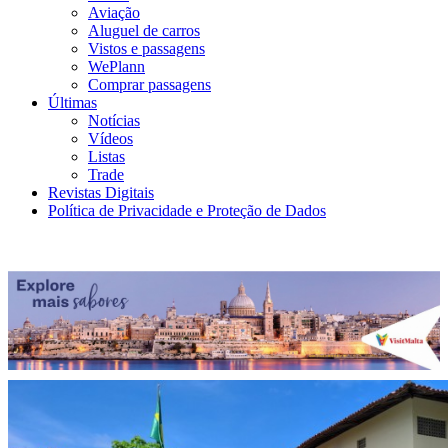
Aviação
Aluguel de carros
Vistos e passagens
WePlann
Comprar passagens
Últimas
Notícias
Vídeos
Listas
Trade
Revistas Digitais
Política de Privacidade e Proteção de Dados