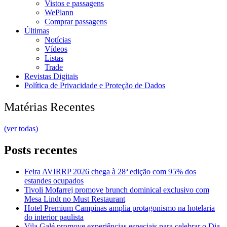
Vistos e passagens
WePlann
Comprar passagens
Últimas
Notícias
Vídeos
Listas
Trade
Revistas Digitais
Política de Privacidade e Proteção de Dados
Matérias Recentes
(ver todas)
Posts recentes
Feira AVIRRP 2026 chega à 28ª edição com 95% dos
estandes ocupados
Tivoli Mofarrej promove brunch dominical exclusivo com
Mesa Lindt no Must Restaurant
Hotel Premium Campinas amplia protagonismo na hotelaria
do interior paulista
Vila Galé promove experiências especiais para celebrar o Dia