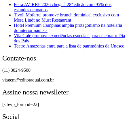
Feira AVIRRP 2026 chega à 28ª edição com 95% dos
estandes ocupados
Tivoli Mofarrej promove brunch dominical exclusivo com
Mesa Lindt no Must Restaurant
Hotel Premium Campinas amplia protagonismo na hotelaria
do interior paulista
Vila Galé promove experiências especiais para celebrar o Dia
dos Pais
Teatro Amazonas entra para a lista de patrimônios da Unesco
Contate-nos
(11) 3024-9500
viagem@editoraqual.com.br
Assine nossa newslleter
[sibwp_form id=22]
Social