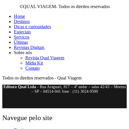
©QUAL VIAGEM- Todos os direitos reservados
Home
Destinos
Dicas e curiosidades
Especiais
Serviços
Últimas
Revistas Digitais
Sobre nós
Revista Qual Viagem
Mídia Kit
Contato
Todos os direitos reservados - Qual Viagem
Editora Qual Ltda
- Rua Araguari, 817 – 4º andar – salas 42/43 – Moema
– SP – 04514-041 fone : (11) 3024-9500
Navegue pelo site