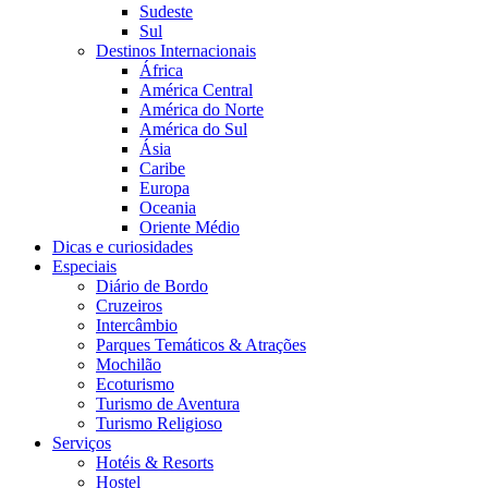
Sudeste
Sul
Destinos Internacionais
África
América Central
América do Norte
América do Sul
Ásia
Caribe
Europa
Oceania
Oriente Médio
Dicas e curiosidades
Especiais
Diário de Bordo
Cruzeiros
Intercâmbio
Parques Temáticos & Atrações
Mochilão
Ecoturismo
Turismo de Aventura
Turismo Religioso
Serviços
Hotéis & Resorts
Hostel