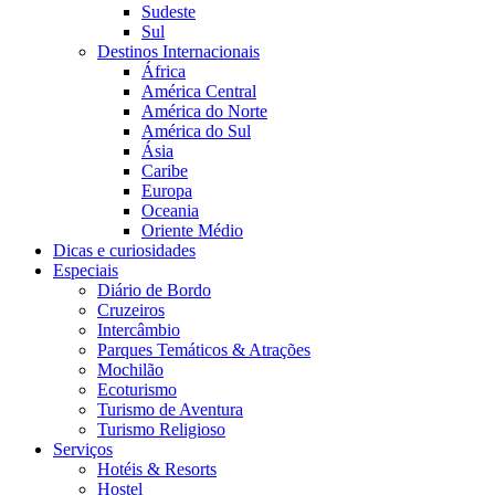
Sudeste
Sul
Destinos Internacionais
África
América Central
América do Norte
América do Sul
Ásia
Caribe
Europa
Oceania
Oriente Médio
Dicas e curiosidades
Especiais
Diário de Bordo
Cruzeiros
Intercâmbio
Parques Temáticos & Atrações
Mochilão
Ecoturismo
Turismo de Aventura
Turismo Religioso
Serviços
Hotéis & Resorts
Hostel