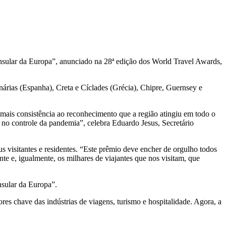
o Insular da Europa”, anunciado na 28ª edição dos World Travel Awards,
nárias (Espanha), Creta e Cíclades (Grécia), Chipre, Guernsey e
 mais consistência ao reconhecimento que a região atingiu em todo o
no controle da pandemia”, celebra Eduardo Jesus, Secretário
 visitantes e residentes. “Este prêmio deve encher de orgulho todos
te e, igualmente, os milhares de viajantes que nos visitam, que
nsular da Europa”.
es chave das indústrias de viagens, turismo e hospitalidade. Agora, a