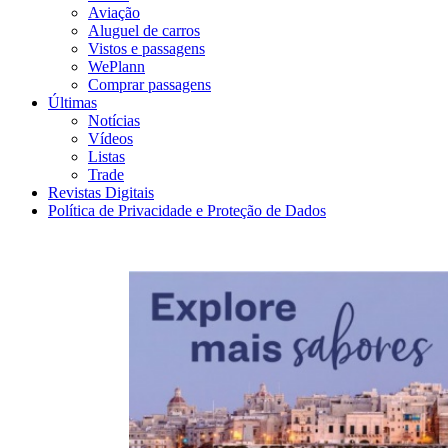
Aviação
Aluguel de carros
Vistos e passagens
WePlann
Comprar passagens
Últimas
Notícias
Vídeos
Listas
Trade
Revistas Digitais
Política de Privacidade e Proteção de Dados