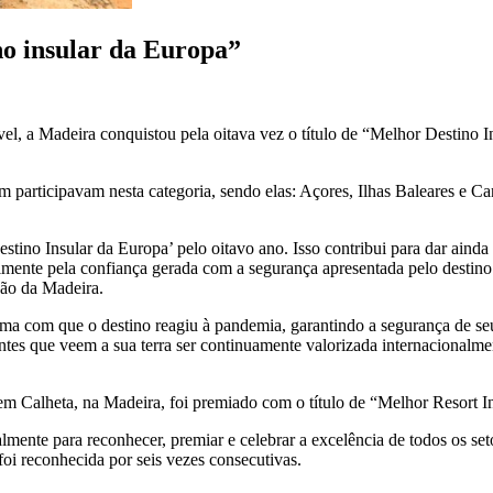
no insular da Europa”
cável, a Madeira conquistou pela oitava vez o título de “Melhor Destin
m participavam nesta categoria, sendo elas: Açores, Ilhas Baleares e Ca
stino Insular da Europa’ pelo oitavo ano. Isso contribui para dar ainda
mente pela confiança gerada com a segurança apresentada pelo destino 
ção da Madeira.
a com que o destino reagiu à pandemia, garantindo a segurança de seus
tes que veem a sua terra ser continuamente valorizada internacionalmen
m Calheta, na Madeira, foi premiado com o título de “Melhor Resort I
ente para reconhecer, premiar e celebrar a excelência de todos os setor
foi reconhecida por seis vezes consecutivas.