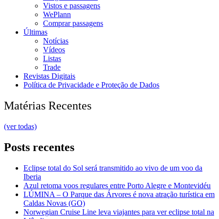
Vistos e passagens
WePlann
Comprar passagens
Últimas
Notícias
Vídeos
Listas
Trade
Revistas Digitais
Política de Privacidade e Proteção de Dados
Matérias Recentes
(ver todas)
Posts recentes
Eclipse total do Sol será transmitido ao vivo de um voo da
Iberia
Azul retoma voos regulares entre Porto Alegre e Montevidéu
LÚMINA – O Parque das Árvores é nova atração turística em
Caldas Novas (GO)
Norwegian Cruise Line leva viajantes para ver eclipse total na