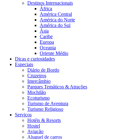
Destinos Internacionais
África
América Central
América do Norte
América do Sul
Ásia
Caribe
Europa
Oceania
Oriente Médio
Dicas e curiosidades
Especiais
Diário de Bordo
Cruzeiros
Intercâmbio
Parques Temáticos & Atrações
Mochilão
Ecoturismo
Turismo de Aventura
Turismo Religioso
Serviços
Hotéis & Resorts
Hostel
Aviação
Aluguel de carros