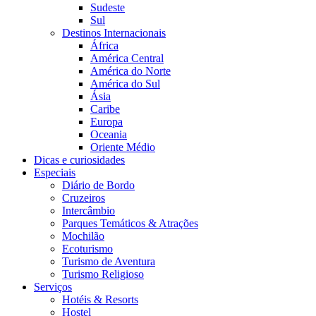
Sudeste
Sul
Destinos Internacionais
África
América Central
América do Norte
América do Sul
Ásia
Caribe
Europa
Oceania
Oriente Médio
Dicas e curiosidades
Especiais
Diário de Bordo
Cruzeiros
Intercâmbio
Parques Temáticos & Atrações
Mochilão
Ecoturismo
Turismo de Aventura
Turismo Religioso
Serviços
Hotéis & Resorts
Hostel