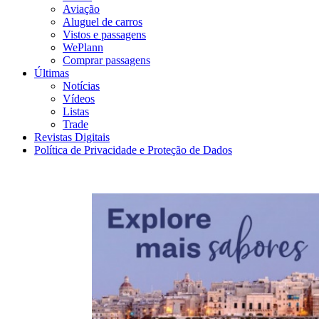
Aviação
Aluguel de carros
Vistos e passagens
WePlann
Comprar passagens
Últimas
Notícias
Vídeos
Listas
Trade
Revistas Digitais
Política de Privacidade e Proteção de Dados