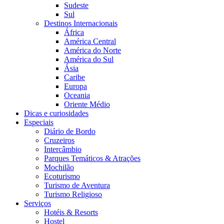
Sudeste
Sul
Destinos Internacionais
África
América Central
América do Norte
América do Sul
Ásia
Caribe
Europa
Oceania
Oriente Médio
Dicas e curiosidades
Especiais
Diário de Bordo
Cruzeiros
Intercâmbio
Parques Temáticos & Atrações
Mochilão
Ecoturismo
Turismo de Aventura
Turismo Religioso
Serviços
Hotéis & Resorts
Hostel