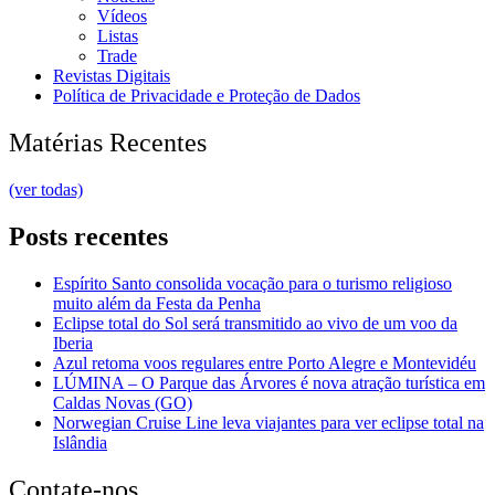
Vídeos
Listas
Trade
Revistas Digitais
Política de Privacidade e Proteção de Dados
Matérias Recentes
(ver todas)
Posts recentes
Espírito Santo consolida vocação para o turismo religioso
muito além da Festa da Penha
Eclipse total do Sol será transmitido ao vivo de um voo da
Iberia
Azul retoma voos regulares entre Porto Alegre e Montevidéu
LÚMINA – O Parque das Árvores é nova atração turística em
Caldas Novas (GO)
Norwegian Cruise Line leva viajantes para ver eclipse total na
Islândia
Contate-nos