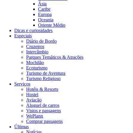
Ásia
Caribe
Europa
Oceania
Oriente Médio
Dicas e curiosidades
Especiais
Diário de Bordo
Cruzeiros
Intercâmbio
Parques Temáticos & Atrações
Mochilão
Ecoturismo
Turismo de Aventura
Turismo Religioso
Serviços
Hotéis & Resorts
Hostel
Aviação
Aluguel de carros
Vistos e passagens
WePlann
Comprar passagens
Últimas
Notícias