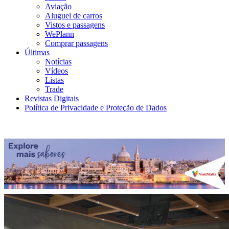
Aviação
Aluguel de carros
Vistos e passagens
WePlann
Comprar passagens
Últimas
Notícias
Vídeos
Listas
Trade
Revistas Digitais
Política de Privacidade e Proteção de Dados