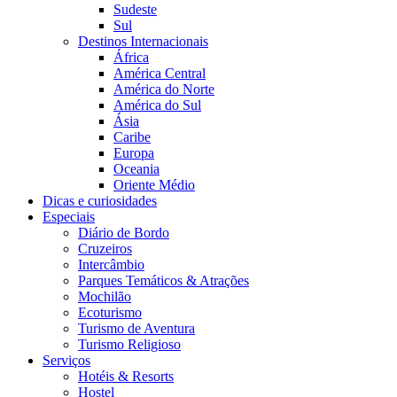
Sudeste
Sul
Destinos Internacionais
África
América Central
América do Norte
América do Sul
Ásia
Caribe
Europa
Oceania
Oriente Médio
Dicas e curiosidades
Especiais
Diário de Bordo
Cruzeiros
Intercâmbio
Parques Temáticos & Atrações
Mochilão
Ecoturismo
Turismo de Aventura
Turismo Religioso
Serviços
Hotéis & Resorts
Hostel