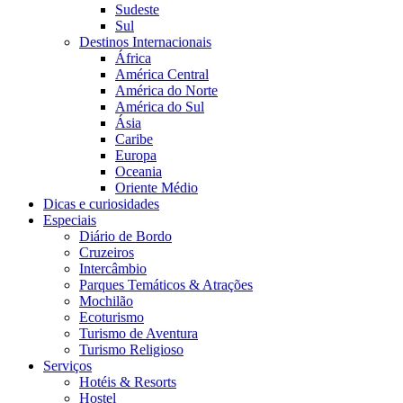
Sudeste
Sul
Destinos Internacionais
África
América Central
América do Norte
América do Sul
Ásia
Caribe
Europa
Oceania
Oriente Médio
Dicas e curiosidades
Especiais
Diário de Bordo
Cruzeiros
Intercâmbio
Parques Temáticos & Atrações
Mochilão
Ecoturismo
Turismo de Aventura
Turismo Religioso
Serviços
Hotéis & Resorts
Hostel