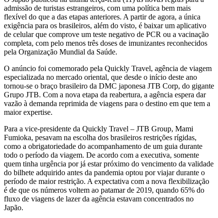
admissão de turistas estrangeiros, com uma política bem mais
flexível do que a das etapas anteriores. A partir de agora, a única
exigência para os brasileiros, além do visto, é baixar um aplicativo
de celular que comprove um teste negativo de PCR ou a vacinação
completa, com pelo menos três doses de imunizantes reconhecidos
pela Organização Mundial da Saúde.
O anúncio foi comemorado pela Quickly Travel, agência de viagem
especializada no mercado oriental, que desde o início deste ano
tornou-se o braço brasileiro da DMC japonesa JTB Corp, do gigante
Grupo JTB. Com a nova etapa da reabertura, a agência espera dar
vazão à demanda reprimida de viagens para o destino em que tem a
maior expertise.
Para a vice-presidente da Quickly Travel – JTB Group, Mami
Fumioka, pesavam na escolha dos brasileiros restrições rígidas,
como a obrigatoriedade do acompanhamento de um guia durante
todo o período da viagem. De acordo com a executiva, somente
quem tinha urgência por já estar próximo do vencimento da validade
do bilhete adquirido antes da pandemia optou por viajar durante o
período de maior restrição. A expectativa com a nova flexibilização
é de que os números voltem ao patamar de 2019, quando 65% do
fluxo de viagens de lazer da agência estavam concentrados no
Japão.