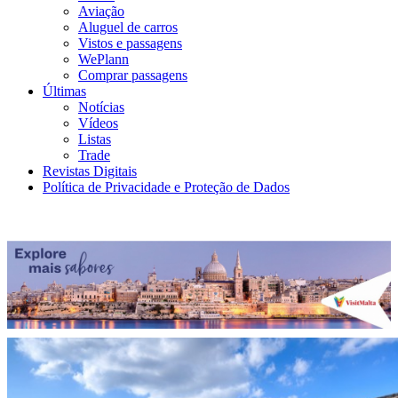
Aviação
Aluguel de carros
Vistos e passagens
WePlann
Comprar passagens
Últimas
Notícias
Vídeos
Listas
Trade
Revistas Digitais
Política de Privacidade e Proteção de Dados