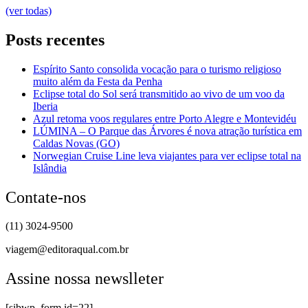
(ver todas)
Posts recentes
Espírito Santo consolida vocação para o turismo religioso
muito além da Festa da Penha
Eclipse total do Sol será transmitido ao vivo de um voo da
Iberia
Azul retoma voos regulares entre Porto Alegre e Montevidéu
LÚMINA – O Parque das Árvores é nova atração turística em
Caldas Novas (GO)
Norwegian Cruise Line leva viajantes para ver eclipse total na
Islândia
Contate-nos
(11) 3024-9500
viagem@editoraqual.com.br
Assine nossa newslleter
[sibwp_form id=22]