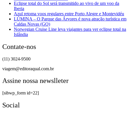
Eclipse total do Sol será transmitido ao vivo de um voo da
Iberia
Azul retoma voos regulares entre Porto Alegre e Montevidéu
LÚMINA – O Parque das Árvores é nova atração turística em
Caldas Novas (GO)
Norwegian Cruise Line leva viajantes para ver eclipse total na
Islândia
Contate-nos
(11) 3024-9500
viagem@editoraqual.com.br
Assine nossa newslleter
[sibwp_form id=22]
Social