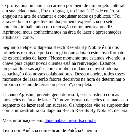
O profissional iniciou sua carreira por meio de um projeto cultural
em sua cidade natal, Foz do Iguaçu, no Paraná. Desde então, se
engajou na arte de encantar e conquistar todos os públicos. “Foi
através do circo que tive minha primeira experiência no setor
hoteleiro, trabalhando com recreação como menor aprendiz.
Aprimorei meus conhecimentos na área de lazer e apresentações
artísticas”, conta.
Segundo Felipe, o Itapema Beach Resorts By Nobile é um dos
primeiros resorts de praia da região que adotará este novo formato
de experiências de lazer. “Nesse momento que estamos vivendo, a
chave para captar novos clientes está na reinvenção. Estamos
preparando essas ações com carinho, cuidando e investindo na
capacitação dos nossos colaboradores. Dessa maneira, todos esses
momentos de lazer serão fatores decisivos na hora de determinar o
próximo destino de férias ou passeio”, completa.
Luciano Agostini, gerente geral do resort, está satisfeito com as
inovações na área de lazer. “O novo formato de ações destinadas ao
segmento de lazer será um sucesso. Os hóspedes vão se surpreender
com a infraestrutura do Itapema Beach Resorts By Nobile”, declara.
Mais informações em:
itapemabeachresorts.com.br
Texto por: Agência com edição de Patrícia Chemin