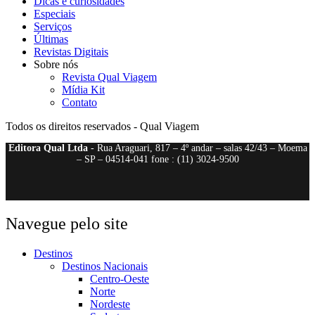
Dicas e curiosidades
Especiais
Serviços
Últimas
Revistas Digitais
Sobre nós
Revista Qual Viagem
Mídia Kit
Contato
Todos os direitos reservados - Qual Viagem
Editora Qual Ltda
- Rua Araguari, 817 – 4º andar – salas 42/43 – Moema
– SP – 04514-041 fone : (11) 3024-9500
Navegue pelo site
Destinos
Destinos Nacionais
Centro-Oeste
Norte
Nordeste