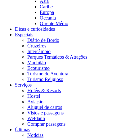
Ásia
Caribe
Europa
Oceania
Oriente Médio
Dicas e curiosidades
Especiais
Diário de Bordo
Cruzeiros
Intercâmbio
Parques Temáticos & Atrações
Mochilão
Ecoturismo
Turismo de Aventura
Turismo Religioso
Serviços
Hotéis & Resorts
Hostel
Aviação
Aluguel de carros
Vistos e passagens
WePlann
Comprar passagens
Últimas
Notícias