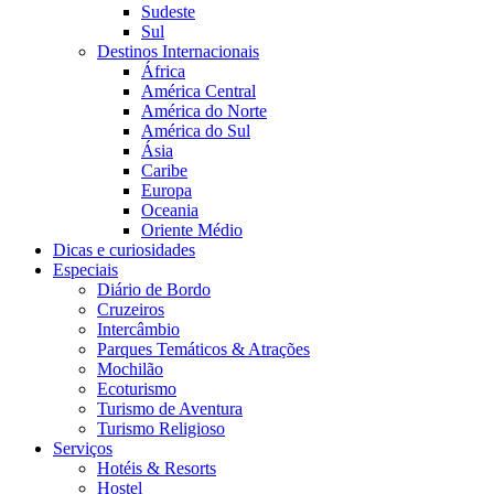
Sudeste
Sul
Destinos Internacionais
África
América Central
América do Norte
América do Sul
Ásia
Caribe
Europa
Oceania
Oriente Médio
Dicas e curiosidades
Especiais
Diário de Bordo
Cruzeiros
Intercâmbio
Parques Temáticos & Atrações
Mochilão
Ecoturismo
Turismo de Aventura
Turismo Religioso
Serviços
Hotéis & Resorts
Hostel