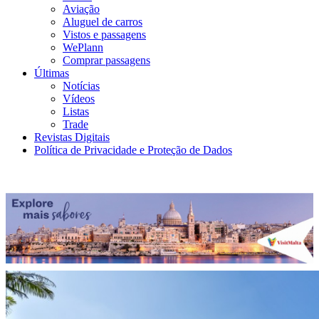
Aviação
Aluguel de carros
Vistos e passagens
WePlann
Comprar passagens
Últimas
Notícias
Vídeos
Listas
Trade
Revistas Digitais
Política de Privacidade e Proteção de Dados