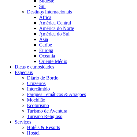
Sudeste
Sul
Destinos Internacionais
África
América Central
América do Norte
América do Sul
Ásia
Caribe
Europa
Oceania
Oriente Médio
Dicas e curiosidades
Especiais
Diário de Bordo
Cruzeiros
Intercâmbio
Parques Temáticos & Atrações
Mochilão
Ecoturismo
Turismo de Aventura
Turismo Religioso
Serviços
Hotéis & Resorts
Hostel