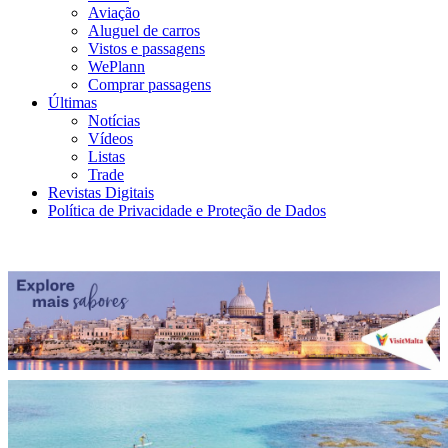
Aviação
Aluguel de carros
Vistos e passagens
WePlann
Comprar passagens
Últimas
Notícias
Vídeos
Listas
Trade
Revistas Digitais
Política de Privacidade e Proteção de Dados