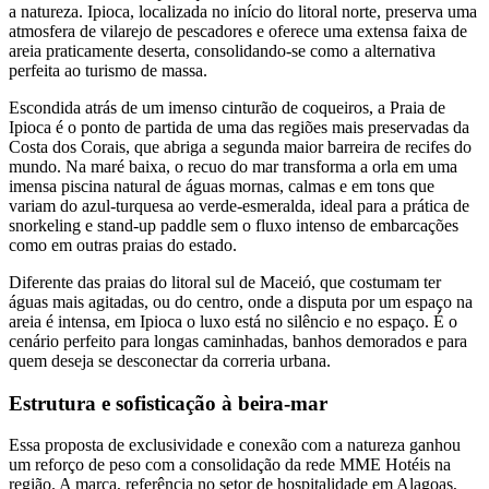
a natureza. Ipioca, localizada no início do litoral norte, preserva uma
atmosfera de vilarejo de pescadores e oferece uma extensa faixa de
areia praticamente deserta, consolidando-se como a alternativa
perfeita ao turismo de massa.
Escondida atrás de um imenso cinturão de coqueiros, a Praia de
Ipioca é o ponto de partida de uma das regiões mais preservadas da
Costa dos Corais, que abriga a segunda maior barreira de recifes do
mundo. Na maré baixa, o recuo do mar transforma a orla em uma
imensa piscina natural de águas mornas, calmas e em tons que
variam do azul-turquesa ao verde-esmeralda, ideal para a prática de
snorkeling e stand-up paddle sem o fluxo intenso de embarcações
como em outras praias do estado.
Diferente das praias do litoral sul de Maceió, que costumam ter
águas mais agitadas, ou do centro, onde a disputa por um espaço na
areia é intensa, em Ipioca o luxo está no silêncio e no espaço. É o
cenário perfeito para longas caminhadas, banhos demorados e para
quem deseja se desconectar da correria urbana.
Estrutura e sofisticação à beira-mar
Essa proposta de exclusividade e conexão com a natureza ganhou
um reforço de peso com a consolidação da rede MME Hotéis na
região. A marca, referência no setor de hospitalidade em Alagoas,