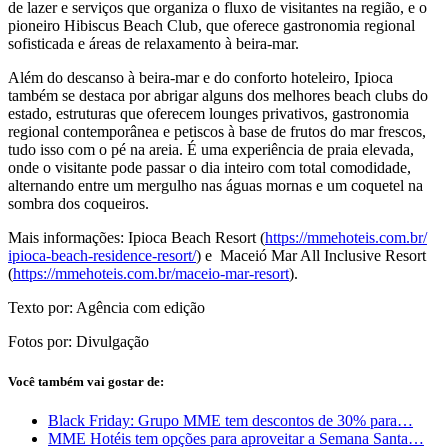
de lazer e serviços que organiza o fluxo de visitantes na região, e o
pioneiro Hibiscus Beach Club, que oferece gastronomia regional
sofisticada e áreas de relaxamento à beira-mar.
Além do descanso à beira-mar e do conforto hoteleiro, Ipioca
também se destaca por abrigar alguns dos melhores beach clubs do
estado, estruturas que oferecem lounges privativos, gastronomia
regional contemporânea e petiscos à base de frutos do mar frescos,
tudo isso com o pé na areia. É uma experiência de praia elevada,
onde o visitante pode passar o dia inteiro com total comodidade,
alternando entre um mergulho nas águas mornas e um coquetel na
sombra dos coqueiros.
Mais informações: Ipioca Beach Resort (
https://mmehoteis.com.br/
ipioca-beach-residence-resort/
) e Maceió Mar All Inclusive Resort
(
https://mmehoteis.com.br/
maceio-mar-resort
).
Texto por: Agência com edição
Fotos por: Divulgação
Você também vai gostar de:
Black Friday: Grupo MME tem descontos de 30% para…
MME Hotéis tem opções para aproveitar a Semana Santa…