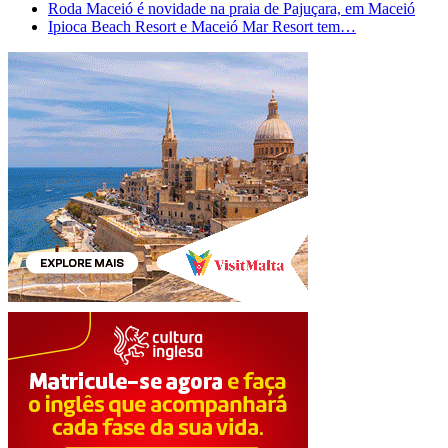
Roda Maceió é novidade na praia de Pajuçara, em Maceió
Ipioca Beach Resort e Maceió Mar Resort tem…