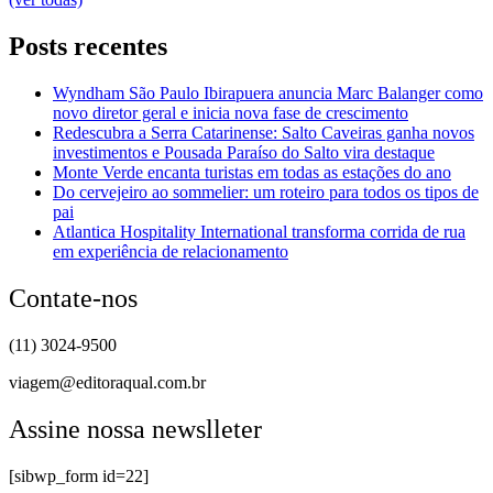
Posts recentes
Wyndham São Paulo Ibirapuera anuncia Marc Balanger como
novo diretor geral e inicia nova fase de crescimento
Redescubra a Serra Catarinense: Salto Caveiras ganha novos
investimentos e Pousada Paraíso do Salto vira destaque
Monte Verde encanta turistas em todas as estações do ano
Do cervejeiro ao sommelier: um roteiro para todos os tipos de
pai
Atlantica Hospitality International transforma corrida de rua
em experiência de relacionamento
Contate-nos
(11) 3024-9500
viagem@editoraqual.com.br
Assine nossa newslleter
[sibwp_form id=22]