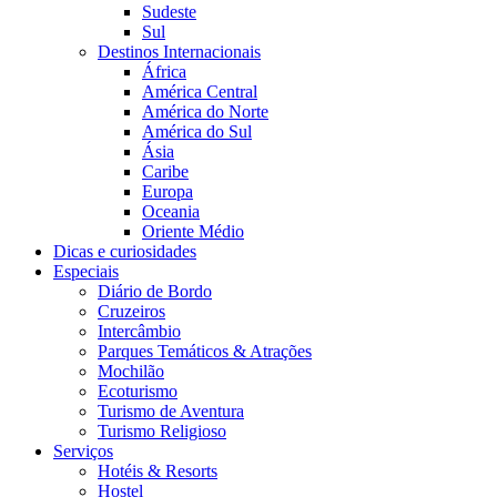
Sudeste
Sul
Destinos Internacionais
África
América Central
América do Norte
América do Sul
Ásia
Caribe
Europa
Oceania
Oriente Médio
Dicas e curiosidades
Especiais
Diário de Bordo
Cruzeiros
Intercâmbio
Parques Temáticos & Atrações
Mochilão
Ecoturismo
Turismo de Aventura
Turismo Religioso
Serviços
Hotéis & Resorts
Hostel