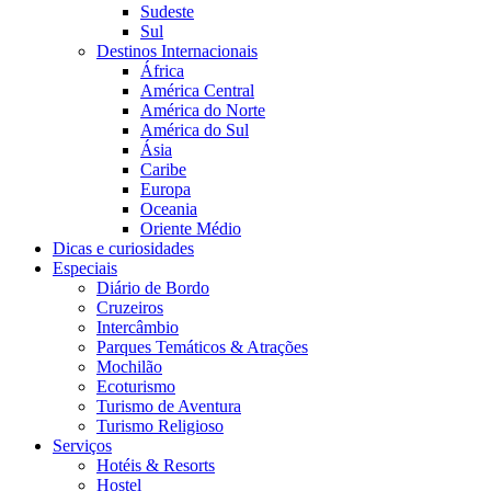
Sudeste
Sul
Destinos Internacionais
África
América Central
América do Norte
América do Sul
Ásia
Caribe
Europa
Oceania
Oriente Médio
Dicas e curiosidades
Especiais
Diário de Bordo
Cruzeiros
Intercâmbio
Parques Temáticos & Atrações
Mochilão
Ecoturismo
Turismo de Aventura
Turismo Religioso
Serviços
Hotéis & Resorts
Hostel