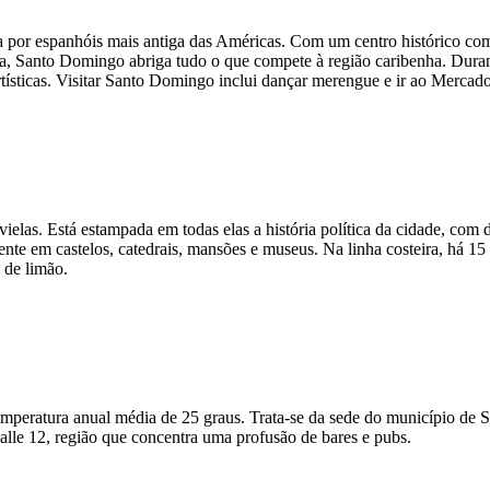
por espanhóis mais antiga das Américas. Com um centro histórico compo
ca, Santo Domingo abriga tudo o que compete à região caribenha. Dur
rtísticas. Visitar Santo Domingo inclui dançar merengue e ir ao Merca
las. Está estampada em todas elas a história política da cidade, com d
sente em castelos, catedrais, mansões e museus. Na linha costeira, há 1
o de limão.
peratura anual média de 25 graus. Trata-se da sede do município de S
Calle 12, região que concentra uma profusão de bares e pubs.