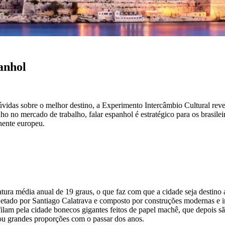
anhol
dúvidas sobre o melhor destino, a Experimento Intercâmbio Cultural re
nho no mercado de trabalho, falar espanhol é estratégico para os brasil
nente europeu.
atura média anual de 19 graus, o que faz com que a cidade seja destino
etado por Santiago Calatrava e composto por construções modernas e ino
sfilam pela cidade bonecos gigantes feitos de papel machê, que depois
mou grandes proporções com o passar dos anos.