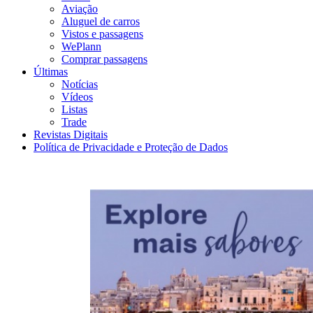
Aviação
Aluguel de carros
Vistos e passagens
WePlann
Comprar passagens
Últimas
Notícias
Vídeos
Listas
Trade
Revistas Digitais
Política de Privacidade e Proteção de Dados