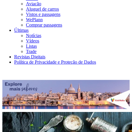
Aviação
Aluguel de carros
Vistos e passagens
WePlann
Comprar passagens
Últimas
Notícias
Vídeos
Listas
Trade
Revistas Digitais
Política de Privacidade e Proteção de Dados