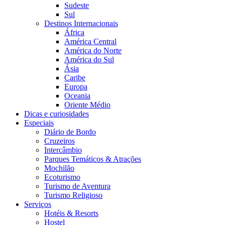
Sudeste
Sul
Destinos Internacionais
África
América Central
América do Norte
América do Sul
Ásia
Caribe
Europa
Oceania
Oriente Médio
Dicas e curiosidades
Especiais
Diário de Bordo
Cruzeiros
Intercâmbio
Parques Temáticos & Atrações
Mochilão
Ecoturismo
Turismo de Aventura
Turismo Religioso
Serviços
Hotéis & Resorts
Hostel