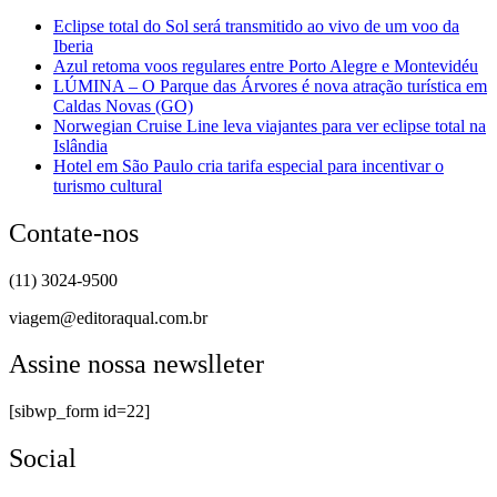
Eclipse total do Sol será transmitido ao vivo de um voo da
Iberia
Azul retoma voos regulares entre Porto Alegre e Montevidéu
LÚMINA – O Parque das Árvores é nova atração turística em
Caldas Novas (GO)
Norwegian Cruise Line leva viajantes para ver eclipse total na
Islândia
Hotel em São Paulo cria tarifa especial para incentivar o
turismo cultural
Contate-nos
(11) 3024-9500
viagem@editoraqual.com.br
Assine nossa newslleter
[sibwp_form id=22]
Social