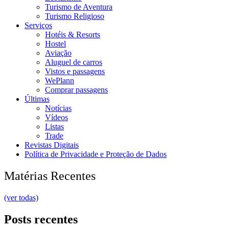
Turismo de Aventura
Turismo Religioso
Serviços
Hotéis & Resorts
Hostel
Aviação
Aluguel de carros
Vistos e passagens
WePlann
Comprar passagens
Últimas
Notícias
Vídeos
Listas
Trade
Revistas Digitais
Política de Privacidade e Proteção de Dados
Matérias Recentes
(ver todas)
Posts recentes