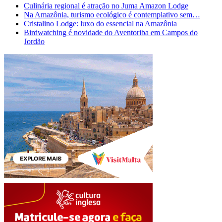
Culinária regional é atração no Juma Amazon Lodge
Na Amazônia, turismo ecológico é contemplativo sem…
Cristalino Lodge: luxo do essencial na Amazônia
Birdwatching é novidade do Aventoriba em Campos do
Jordão