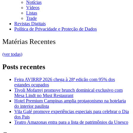
Notícias
Vídeos
Listas
Trade
Revistas Digitais
Política de Privacidade e Proteção de Dados
Matérias Recentes
(ver todas)
Posts recentes
Feira AVIRRP 2026 chega à 28ª edição com 95% dos
estandes ocupados
Tivoli Mofarrej promove brunch dominical exclusivo com
Mesa Lindt no Must Restaurant
Hotel Premium Campinas amplia protagonismo na hotelaria
do interior paulista
Vila Galé promove experiências especiais para celebrar o Dia
dos Pais
Teatro Amazonas entra para a lista de patrimônios da Unesco