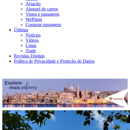
Aviação
Aluguel de carros
Vistos e passagens
WePlann
Comprar passagens
Últimas
Notícias
Vídeos
Listas
Trade
Revistas Digitais
Política de Privacidade e Proteção de Dados