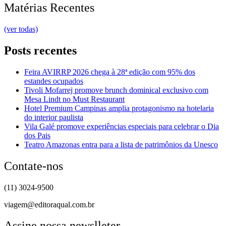
Matérias Recentes
(ver todas)
Posts recentes
Feira AVIRRP 2026 chega à 28ª edição com 95% dos
estandes ocupados
Tivoli Mofarrej promove brunch dominical exclusivo com
Mesa Lindt no Must Restaurant
Hotel Premium Campinas amplia protagonismo na hotelaria
do interior paulista
Vila Galé promove experiências especiais para celebrar o Dia
dos Pais
Teatro Amazonas entra para a lista de patrimônios da Unesco
Contate-nos
(11) 3024-9500
viagem@editoraqual.com.br
Assine nossa newslleter