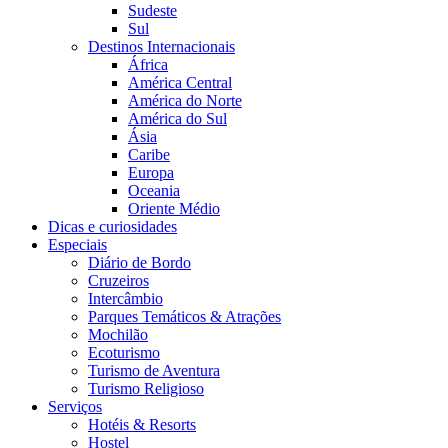
Sudeste
Sul
Destinos Internacionais
África
América Central
América do Norte
América do Sul
Ásia
Caribe
Europa
Oceania
Oriente Médio
Dicas e curiosidades
Especiais
Diário de Bordo
Cruzeiros
Intercâmbio
Parques Temáticos & Atrações
Mochilão
Ecoturismo
Turismo de Aventura
Turismo Religioso
Serviços
Hotéis & Resorts
Hostel