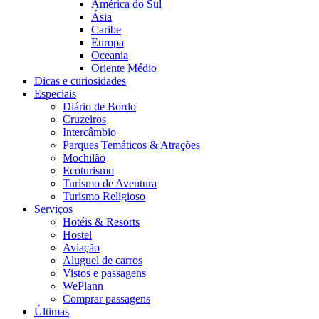
América do Sul
Ásia
Caribe
Europa
Oceania
Oriente Médio
Dicas e curiosidades
Especiais
Diário de Bordo
Cruzeiros
Intercâmbio
Parques Temáticos & Atrações
Mochilão
Ecoturismo
Turismo de Aventura
Turismo Religioso
Serviços
Hotéis & Resorts
Hostel
Aviação
Aluguel de carros
Vistos e passagens
WePlann
Comprar passagens
Últimas