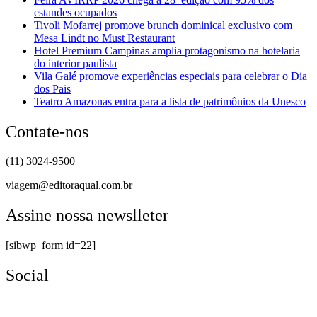
estandes ocupados
Tivoli Mofarrej promove brunch dominical exclusivo com
Mesa Lindt no Must Restaurant
Hotel Premium Campinas amplia protagonismo na hotelaria
do interior paulista
Vila Galé promove experiências especiais para celebrar o Dia
dos Pais
Teatro Amazonas entra para a lista de patrimônios da Unesco
Contate-nos
(11) 3024-9500
viagem@editoraqual.com.br
Assine nossa newslleter
[sibwp_form id=22]
Social