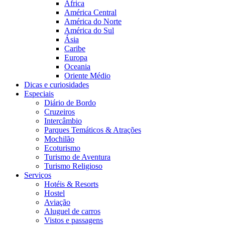
África
América Central
América do Norte
América do Sul
Ásia
Caribe
Europa
Oceania
Oriente Médio
Dicas e curiosidades
Especiais
Diário de Bordo
Cruzeiros
Intercâmbio
Parques Temáticos & Atrações
Mochilão
Ecoturismo
Turismo de Aventura
Turismo Religioso
Serviços
Hotéis & Resorts
Hostel
Aviação
Aluguel de carros
Vistos e passagens