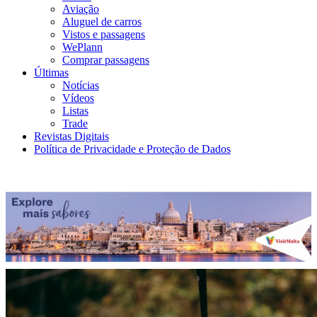
Aviação
Aluguel de carros
Vistos e passagens
WePlann
Comprar passagens
Últimas
Notícias
Vídeos
Listas
Trade
Revistas Digitais
Política de Privacidade e Proteção de Dados