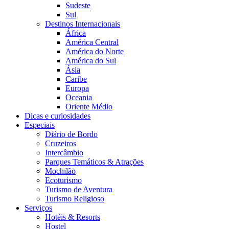
Sudeste
Sul
Destinos Internacionais
África
América Central
América do Norte
América do Sul
Ásia
Caribe
Europa
Oceania
Oriente Médio
Dicas e curiosidades
Especiais
Diário de Bordo
Cruzeiros
Intercâmbio
Parques Temáticos & Atrações
Mochilão
Ecoturismo
Turismo de Aventura
Turismo Religioso
Serviços
Hotéis & Resorts
Hostel